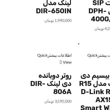
اکانت SIP
لینک مدل
مدل DPH-
DIR-650IN
400G
1,990,000
تومان
4,
تومان
 بیشتر
Quick
اطلاعات بیشتر
Quick
View
 بیسیم دی
روتر دوبانده
لینک مدل R15
دی لینک DIR-
D-Link R1
806A
AX1
3,595,000
تومان
Smart W