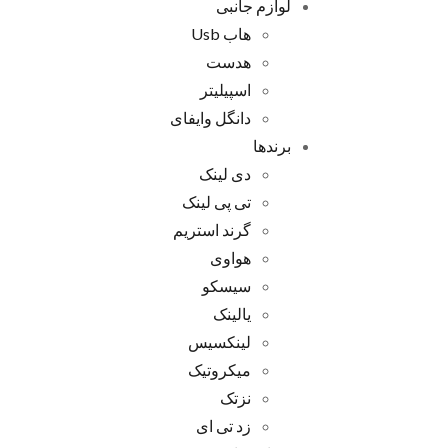
لوازم جانبی
هاب Usb
هدست
اسپیلیتر
دانگل وایفای
برندها
دی لینک
تی پی لینک
گرند استریم
هواوی
سیسکو
یالینک
لینکسیس
میکروتیک
نزتک
زد تی ای