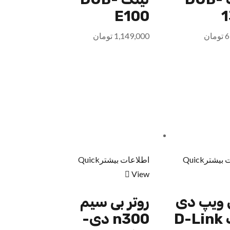
E100
1
6
تومان
1,149,000
تومان
 بیشتر
Quick
اطلاعات بیشتر
Quick
View
 ویپ دی
روتر بی سیم
لینک D-Link
n300 دی-