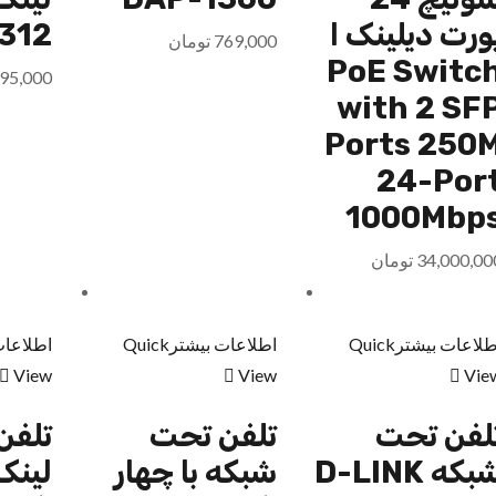
ورت دیلینک ا
312
769,000
تومان
PoE Switc
95,000
with 2 SF
Ports 250
24-Por
1000Mbp
34,000,00
تومان
طلاعات بیشتر
Quick
اطلاعات بیشتر
Quick
اطلاعات
View
View
Vie
لفن تحت
تلفن تحت
تلفن
شبکه D-LINK
شبکه با چهار