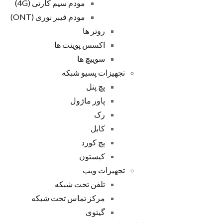
مودم سیم کارتی (4G)
مودم فیبر نوری (ONT)
روتر ها
اکسس پوینت ها
سوییچ ها
تجهیزات پسیو شبکه
پچ پنل
پاور ماژول
رک
کابل
پچ کورد
کیستون
تجهیزات ویپ
تلفن تحت شبکه
مرکز تماس تحت شبکه
گیتوی