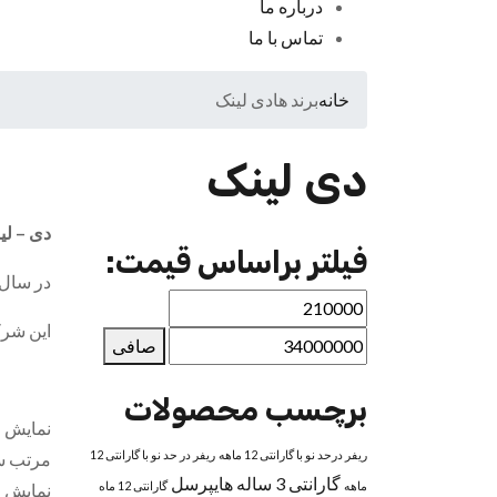
درباره ما
تماس با ما
خانه
برند ها
دی لینک
دی لینک
دی – لی
فیلتر براساس قیمت:
در سال ۱۹۹۴ نام این شرکت به دی-لینک تغییر 
این شرکت ۱۲۷ نماینده فروش در ۶۴ کشور دارد و با ۱۰ مرکز پخش جه
صافی
برچسب محصولات
نمایش 1–12 در 78 موارد
ریفر درحد نو با گارانتی 12 ماهه
ریفر در حد نو با گارانتی 12
مرتب س
گارانتی 3 ساله هایپرسل
ماهه
گارانتی 12 ماه
نمایش