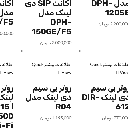
مدل DPH-
اکانت SIP دی
120S
لینک مدل
/F5
DPH-
2,200,00
تومان
150GE/F5
200,000
3,000,000
تومان
طلاعات بیشتر
Quick
اطلاعات بیشتر
Quick
اطلاعات
View
View
Vie
وتر بی سیم
روتر بی سیم
روتر
دی لینک DIR-
دی لینک مدل
61
R04
ا 5
500
770,00
تومان
1,195,000
تومان
i-Fi