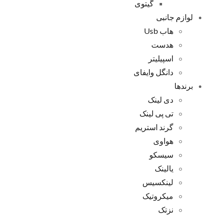
گیتوی
لوازم جانبی
هاب Usb
هدست
اسپیلیتر
دانگل وایفای
برندها
دی لینک
تی پی لینک
گرند استریم
هواوی
سیسکو
یالینک
لینکسیس
میکروتیک
نزتک