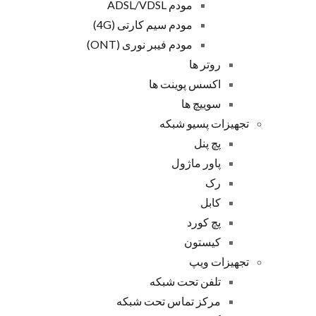
مودم ADSL/VDSL
مودم سیم کارتی (4G)
مودم فیبر نوری (ONT)
روتر ها
اکسس پوینت ها
سوییچ ها
تجهیزات پسیو شبکه
پچ پنل
پاور ماژول
رک
کابل
پچ کورد
کیستون
تجهیزات ویپ
تلفن تحت شبکه
مرکز تماس تحت شبکه