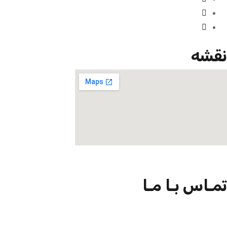
نقشه
تمـاس بـا مـا
09301726054