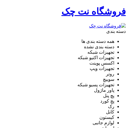
فروشگاه نت چک
دسته بندی
همه دسته بندی ها
دسته بندی نشده
تجهیزات شبکه
تجهیزات اکتیو شبکه
اکسس پوینت
تجهیزات ویپ
روتر
سوییچ
تجهیزات پسیو شبکه
پاور ماژول
پچ پنل
پچ کورد
رک
کابل
کیستون
لوازم جانبی