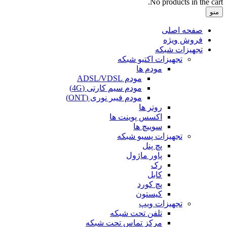
No products in the cart.
منو
صفحه اصلی
فروش ویژه
تجهیزات شبکه
تجهیزات اکتیو شبکه
مودم ها
مودم ADSL/VDSL
مودم سیم کارتی (4G)
مودم فیبر نوری (ONT)
روتر ها
اکسس پوینت ها
سوییچ ها
تجهیزات پسیو شبکه
پچ پنل
پاور ماژول
رک
کابل
پچ کورد
کیستون
تجهیزات ویپ
تلفن تحت شبکه
مرکز تماس تحت شبکه