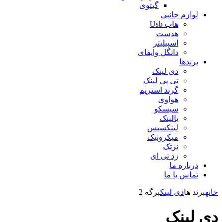
گیتوی
لوازم جانبی
هاب Usb
هدست
اسپیلیتر
دانگل وایفای
برندها
دی لینک
تی پی لینک
گرند استریم
هواوی
سیسکو
یالینک
لینکسیس
میکروتیک
نزتک
زد تی ای
درباره ما
تماس با ما
خانه
برند ها
دی لینک
برگه 2
دی لینک