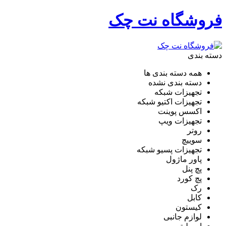
فروشگاه نت چک
دسته بندی
همه دسته بندی ها
دسته بندی نشده
تجهیزات شبکه
تجهیزات اکتیو شبکه
اکسس پوینت
تجهیزات ویپ
روتر
سوییچ
تجهیزات پسیو شبکه
پاور ماژول
پچ پنل
پچ کورد
رک
کابل
کیستون
لوازم جانبی