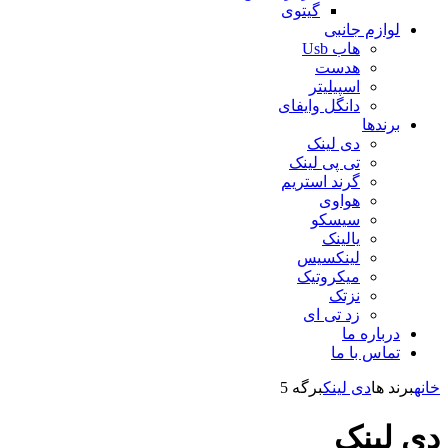
گیتوی
لوازم جانبی
هاب Usb
هدست
اسپیلیتر
دانگل وایفای
برندها
دی لینک
تی پی لینک
گرند استریم
هواوی
سیسکو
یالینک
لینکسیس
میکروتیک
نزتک
زد تی ای
درباره ما
تماس با ما
خانه
برند ها
دی لینک
برگه 5
دی لینک