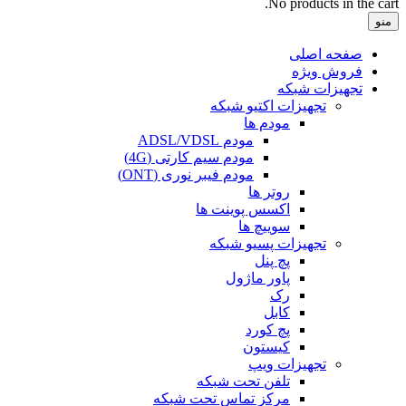
No products in the cart.
منو
صفحه اصلی
فروش ویژه
تجهیزات شبکه
تجهیزات اکتیو شبکه
مودم ها
مودم ADSL/VDSL
مودم سیم کارتی (4G)
مودم فیبر نوری (ONT)
روتر ها
اکسس پوینت ها
سوییچ ها
تجهیزات پسیو شبکه
پچ پنل
پاور ماژول
رک
کابل
پچ کورد
کیستون
تجهیزات ویپ
تلفن تحت شبکه
مرکز تماس تحت شبکه