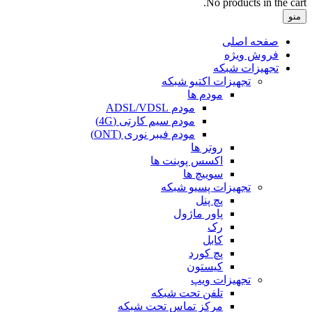
No products in the cart.
منو
صفحه اصلی
فروش ویژه
تجهیزات شبکه
تجهیزات اکتیو شبکه
مودم ها
مودم ADSL/VDSL
مودم سیم کارتی (4G)
مودم فیبر نوری (ONT)
روتر ها
اکسس پوینت ها
سوییچ ها
تجهیزات پسیو شبکه
پچ پنل
پاور ماژول
رک
کابل
پچ کورد
کیستون
تجهیزات ویپ
تلفن تحت شبکه
مرکز تماس تحت شبکه