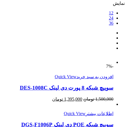
نمایش
12
24
36
-7%
افزودن به سبد خرید
Quick View
سوییچ شبکه 8 پورت دی لینک DES-1008C
1,500,000
تومان
1,395,000
تومان
اطلاعات بیشتر
Quick View
سوییچ شبکه POE دی لینک DGS-F1006P