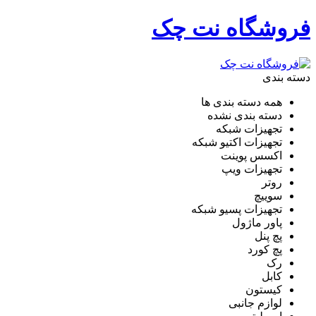
فروشگاه نت چک
دسته بندی
همه دسته بندی ها
دسته بندی نشده
تجهیزات شبکه
تجهیزات اکتیو شبکه
اکسس پوینت
تجهیزات ویپ
روتر
سوییچ
تجهیزات پسیو شبکه
پاور ماژول
پچ پنل
پچ کورد
رک
کابل
کیستون
لوازم جانبی