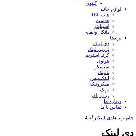
گیتوی
لوازم جانبی
هاب Usb
هدست
اسپیلیتر
دانگل وایفای
برندها
دی لینک
تی پی لینک
گرند استریم
هواوی
سیسکو
یالینک
لینکسیس
میکروتیک
نزتک
زد تی ای
درباره ما
تماس با ما
خانه
برند ها
دی لینک
برگه 4
دی لینک