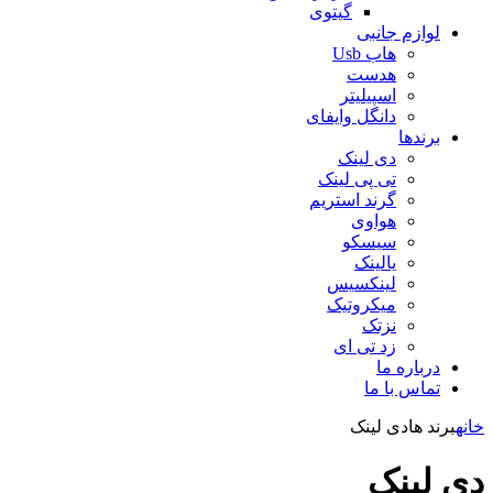
گیتوی
لوازم جانبی
هاب Usb
هدست
اسپیلیتر
دانگل وایفای
برندها
دی لینک
تی پی لینک
گرند استریم
هواوی
سیسکو
یالینک
لینکسیس
میکروتیک
نزتک
زد تی ای
درباره ما
تماس با ما
خانه
برند ها
دی لینک
دی لینک