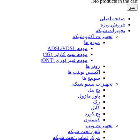
No products in the cart.
منو
صفحه اصلی
فروش ویژه
تجهیزات شبکه
تجهیزات اکتیو شبکه
مودم ها
مودم ADSL/VDSL
مودم سیم کارتی (4G)
مودم فیبر نوری (ONT)
روتر ها
اکسس پوینت ها
سوییچ ها
تجهیزات پسیو شبکه
پچ پنل
پاور ماژول
رک
کابل
پچ کورد
کیستون
تجهیزات ویپ
تلفن تحت شبکه
مرکز تماس تحت شبکه