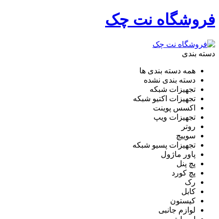
فروشگاه نت چک
دسته بندی
همه دسته بندی ها
دسته بندی نشده
تجهیزات شبکه
تجهیزات اکتیو شبکه
اکسس پوینت
تجهیزات ویپ
روتر
سوییچ
تجهیزات پسیو شبکه
پاور ماژول
پچ پنل
پچ کورد
رک
کابل
کیستون
لوازم جانبی