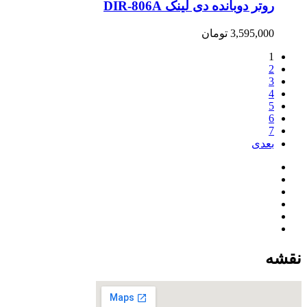
روتر دوبانده دی لینک DIR-806A
3,595,000
تومان
1
2
3
4
5
6
7
بعدی
نقشه