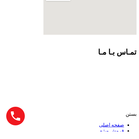
تمـاس بـا مـا
09301726054
02188924102
info@net-check.ir
تهران ولیعصر بالاتر از چهارراه طالقانی مرکز کامپیوتر ایران.طبقه
اول واحد 151
بستن
صفحه اصلی
فروش ویژه
تجهیزات شبکه