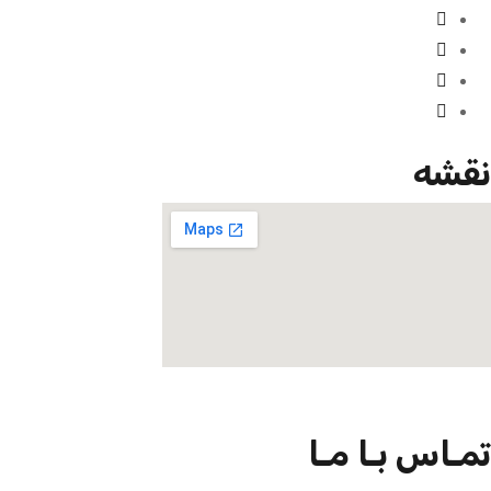
نقشه
تمـاس بـا مـا