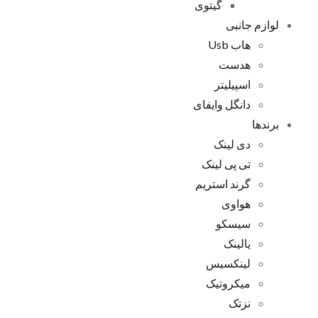
گیتوی
لوازم جانبی
هاب Usb
هدست
اسپیلیتر
دانگل وایفای
برندها
دی لینک
تی پی لینک
گرند استریم
هواوی
سیسکو
یالینک
لینکسیس
میکروتیک
نزتک