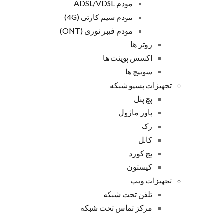
مودم ADSL/VDSL
مودم سیم کارتی (4G)
مودم فیبر نوری (ONT)
روتر ها
اکسس پوینت ها
سوییچ ها
تجهیزات پسیو شبکه
پچ پنل
پاور ماژول
رک
کابل
پچ کورد
کیستون
تجهیزات ویپ
تلفن تحت شبکه
مرکز تماس تحت شبکه