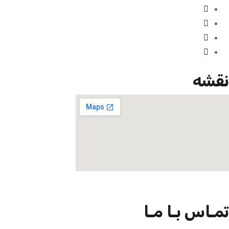
نقشه
تمـاس بـا مـا