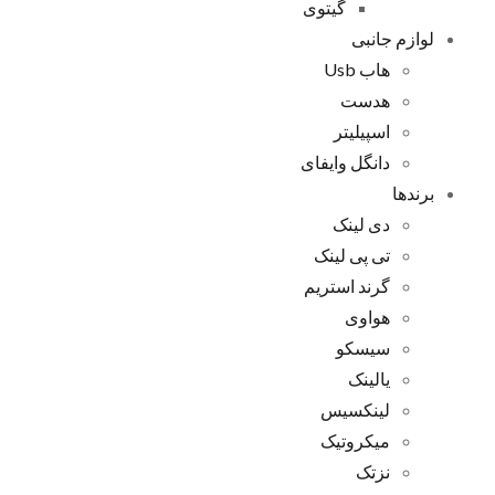
گیتوی
لوازم جانبی
هاب Usb
هدست
اسپیلیتر
دانگل وایفای
برندها
دی لینک
تی پی لینک
گرند استریم
هواوی
سیسکو
یالینک
لینکسیس
میکروتیک
نزتک