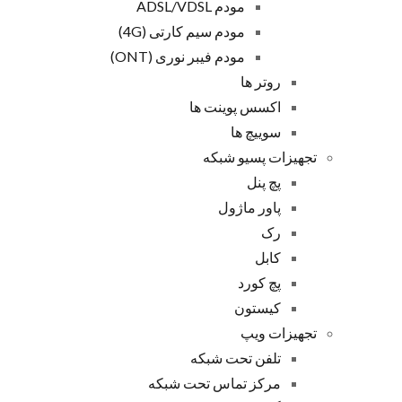
مودم ADSL/VDSL
مودم سیم کارتی (4G)
مودم فیبر نوری (ONT)
روتر ها
اکسس پوینت ها
سوییچ ها
تجهیزات پسیو شبکه
پچ پنل
پاور ماژول
رک
کابل
پچ کورد
کیستون
تجهیزات ویپ
تلفن تحت شبکه
مرکز تماس تحت شبکه