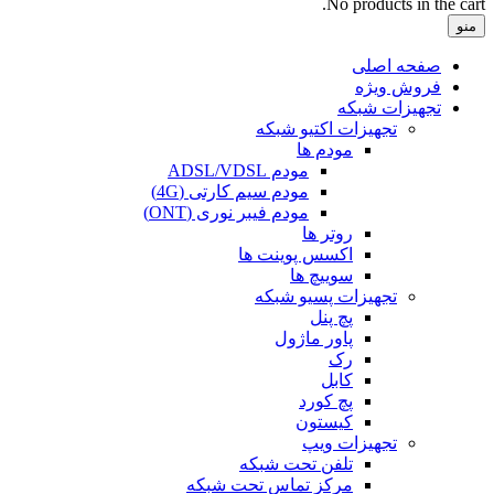
No products in the cart.
منو
صفحه اصلی
فروش ویژه
تجهیزات شبکه
تجهیزات اکتیو شبکه
مودم ها
مودم ADSL/VDSL
مودم سیم کارتی (4G)
مودم فیبر نوری (ONT)
روتر ها
اکسس پوینت ها
سوییچ ها
تجهیزات پسیو شبکه
پچ پنل
پاور ماژول
رک
کابل
پچ کورد
کیستون
تجهیزات ویپ
تلفن تحت شبکه
مرکز تماس تحت شبکه