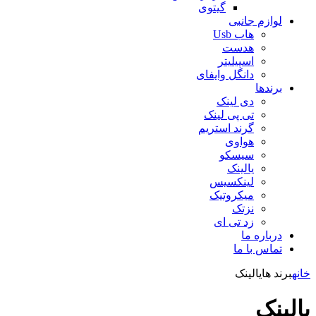
گیتوی
لوازم جانبی
هاب Usb
هدست
اسپیلیتر
دانگل وایفای
برندها
دی لینک
تی پی لینک
گرند استریم
هواوی
سیسکو
یالینک
لینکسیس
میکروتیک
نزتک
زد تی ای
درباره ما
تماس با ما
خانه
برند ها
یالینک
یالینک