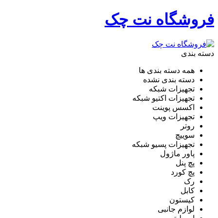
فروشگاه نت چک
دسته بندی
همه دسته بندی ها
دسته بندی نشده
تجهیزات شبکه
تجهیزات اکتیو شبکه
اکسس پوینت
تجهیزات ویپ
روتر
سوییچ
تجهیزات پسیو شبکه
پاور ماژول
پچ پنل
پچ کورد
رک
کابل
کیستون
لوازم جانبی