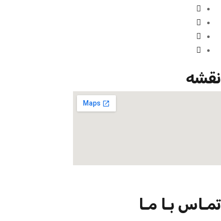
نقشه
تمـاس بـا مـا