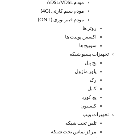
مودم ADSL/VDSL
مودم سیم کارتی (4G)
مودم فیبر نوری (ONT)
روتر ها
اکسس پوینت ها
سوییچ ها
تجهیزات پسیو شبکه
پچ پنل
پاور ماژول
رک
کابل
پچ کورد
کیستون
تجهیزات ویپ
تلفن تحت شبکه
مرکز تماس تحت شبکه