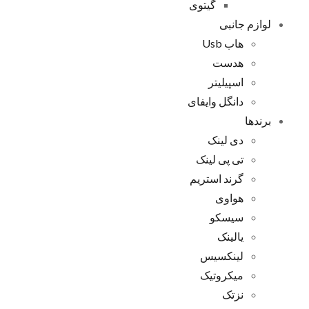
گیتوی
لوازم جانبی
هاب Usb
هدست
اسپیلیتر
دانگل وایفای
برندها
دی لینک
تی پی لینک
گرند استریم
هواوی
سیسکو
یالینک
لینکسیس
میکروتیک
نزتک