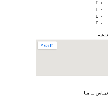
نقشه
تمـاس بـا مـا
09301726054