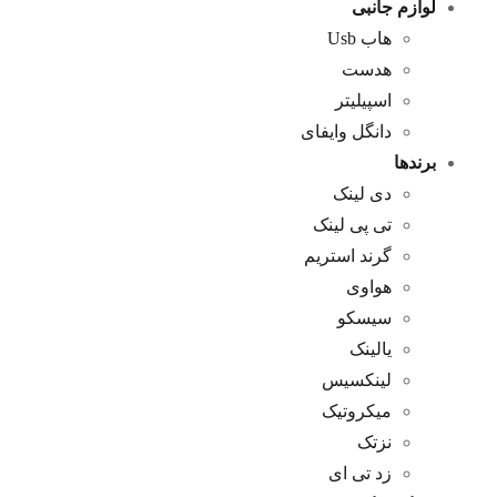
لوازم جانبی
هاب Usb
هدست
اسپیلیتر
دانگل وایفای
برندها
دی لینک
تی پی لینک
گرند استریم
هواوی
سیسکو
یالینک
لینکسیس
میکروتیک
نزتک
زد تی ای