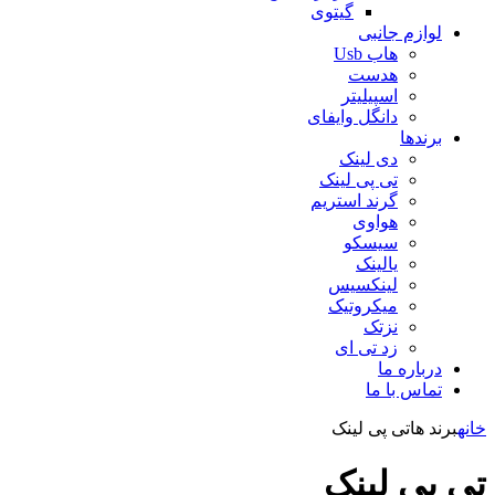
گیتوی
لوازم جانبی
هاب Usb
هدست
اسپیلیتر
دانگل وایفای
برندها
دی لینک
تی پی لینک
گرند استریم
هواوی
سیسکو
یالینک
لینکسیس
میکروتیک
نزتک
زد تی ای
درباره ما
تماس با ما
خانه
برند ها
تی پی لینک
تی پی لینک