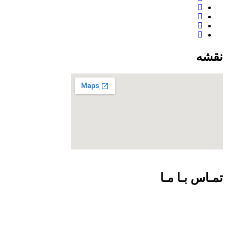
نقشه
تمـاس بـا مـا
09301726054
02188924102