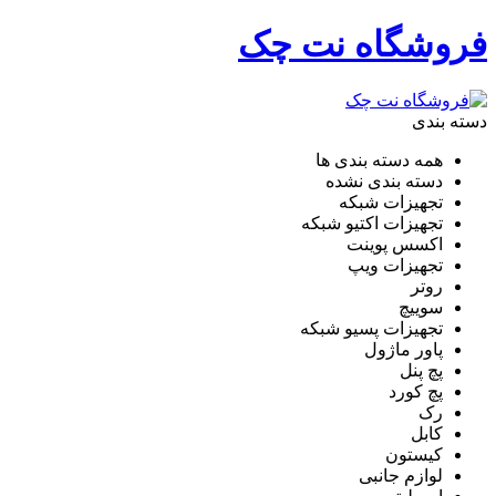
فروشگاه نت چک
دسته بندی
همه دسته بندی ها
دسته بندی نشده
تجهیزات شبکه
تجهیزات اکتیو شبکه
اکسس پوینت
تجهیزات ویپ
روتر
سوییچ
تجهیزات پسیو شبکه
پاور ماژول
پچ پنل
پچ کورد
رک
کابل
کیستون
لوازم جانبی