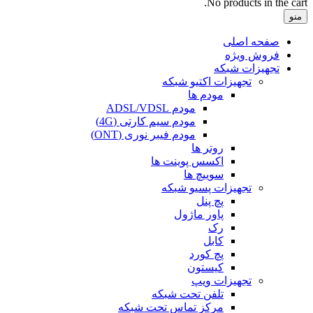
No products in the cart.
منو
صفحه اصلی
فروش ویژه
تجهیزات شبکه
تجهیزات اکتیو شبکه
مودم ها
مودم ADSL/VDSL
مودم سیم کارتی (4G)
مودم فیبر نوری (ONT)
روتر ها
اکسس پوینت ها
سوییچ ها
تجهیزات پسیو شبکه
پچ پنل
پاور ماژول
رک
کابل
پچ کورد
کیستون
تجهیزات ویپ
تلفن تحت شبکه
مرکز تماس تحت شبکه