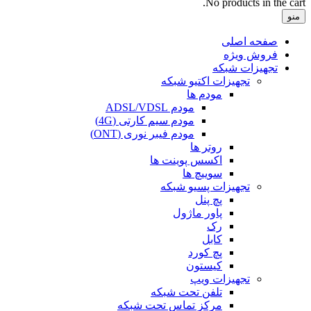
No products in the cart.
منو
صفحه اصلی
فروش ویژه
تجهیزات شبکه
تجهیزات اکتیو شبکه
مودم ها
مودم ADSL/VDSL
مودم سیم کارتی (4G)
مودم فیبر نوری (ONT)
روتر ها
اکسس پوینت ها
سوییچ ها
تجهیزات پسیو شبکه
پچ پنل
پاور ماژول
رک
کابل
پچ کورد
کیستون
تجهیزات ویپ
تلفن تحت شبکه
مرکز تماس تحت شبکه