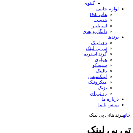
گیتوی
لوازم جانبی
هاب Usb
هدست
اسپیلیتر
دانگل وایفای
برندها
دی لینک
تی پی لینک
گرند استریم
هواوی
سیسکو
یالینک
لینکسیس
میکروتیک
نزتک
زد تی ای
درباره ما
تماس با ما
خانه
برند ها
تی پی لینک
تی پی لینک