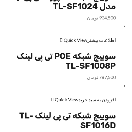
مدل TL-SF1024
934,500
تومان
اطلاعات بیشتر
Quick View
سوییچ شبکه POE تی پی لینک
TL-SF1008P
787,500
تومان
افزودن به سبد خرید
Quick View
سوییچ شبکه تی پی لینک TL-
SF1016D