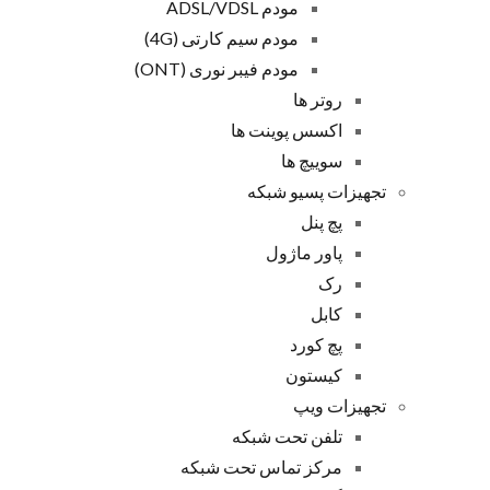
مودم ADSL/VDSL
مودم سیم کارتی (4G)
مودم فیبر نوری (ONT)
روتر ها
اکسس پوینت ها
سوییچ ها
تجهیزات پسیو شبکه
پچ پنل
پاور ماژول
رک
کابل
پچ کورد
کیستون
تجهیزات ویپ
تلفن تحت شبکه
مرکز تماس تحت شبکه