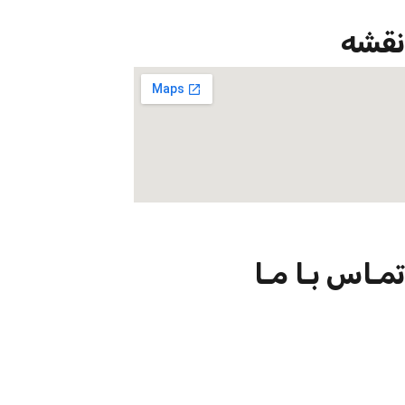
نقشه
تمـاس بـا مـا
09301726054
02188924102
info@net-check.ir