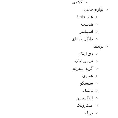
گیتوی
لوازم جانبی
هاب Usb
هدست
اسپیلیتر
دانگل وایفای
برندها
دی لینک
تی پی لینک
گرند استریم
هواوی
سیسکو
یالینک
لینکسیس
میکروتیک
نزتک