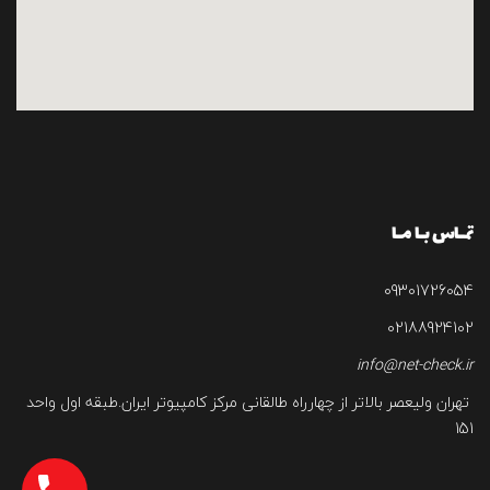
تمـاس بـا مـا
09301726054
02188924102
info@net-check.ir
تهران ولیعصر بالاتر از چهارراه طالقانی مرکز کامپیوتر ایران.طبقه اول واحد
151