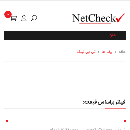
0
منو
خانه
برند ها
تی پی لینک
فیلتر براساس قیمت:
قيمت:
273,000 تومان
—
71,990,000 تومان