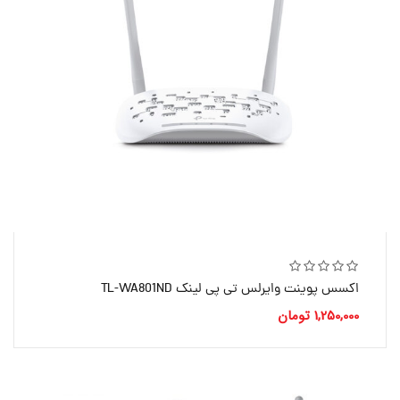
اکسس پوینت وایرلس تی پی لینک TL-WA801ND
1,250,000
تومان