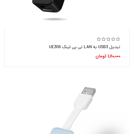
تبدیل USB3 به LAN تی پی لینک UE306
1,110,000
تومان