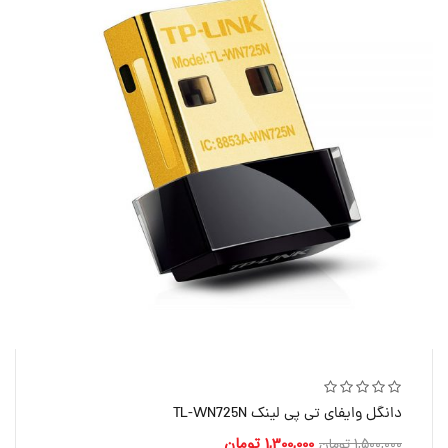
دانگل وایفای تی پی لینک TL-WN725N
1,300,000
تومان
1,500,000
تومان