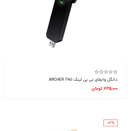
دانگل وایفای تی پی لینک ARCHER T4U
735,000
تومان
-13%