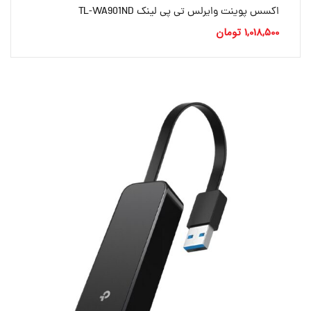
اکسس پوینت وایرلس تی پی لینک TL-WA901ND
1,018,500
تومان