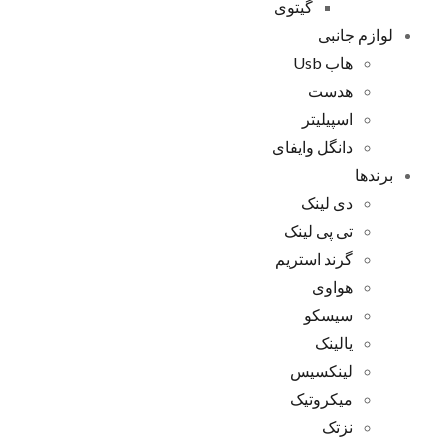
گیتوی
لوازم جانبی
هاب Usb
هدست
اسپیلیتر
دانگل وایفای
برندها
دی لینک
تی پی لینک
گرند استریم
هواوی
سیسکو
یالینک
لینکسیس
میکروتیک
نزتک