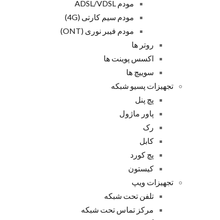
مودم ADSL/VDSL
مودم سیم کارتی (4G)
مودم فیبر نوری (ONT)
روتر ها
اکسس پوینت ها
سوییچ ها
تجهیزات پسیو شبکه
پچ پنل
پاور ماژول
رک
کابل
پچ کورد
کیستون
تجهیزات ویپ
تلفن تحت شبکه
مرکز تماس تحت شبکه