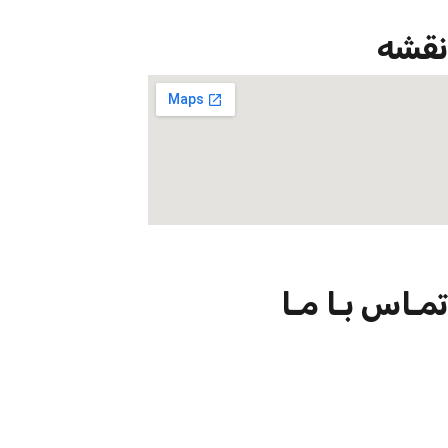
نقشه
تمـاس بـا مـا
09301726054
02188924102
info@net-check.ir