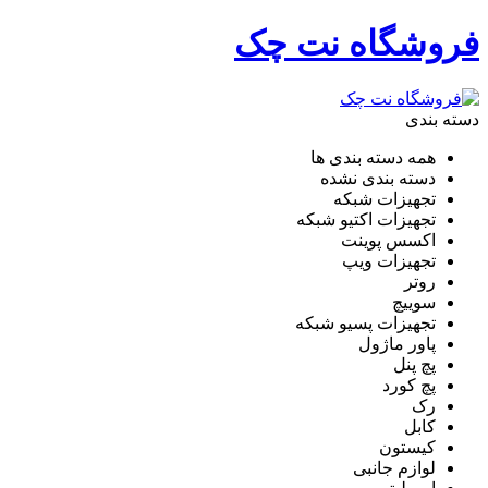
فروشگاه نت چک
دسته بندی
همه دسته بندی ها
دسته بندی نشده
تجهیزات شبکه
تجهیزات اکتیو شبکه
اکسس پوینت
تجهیزات ویپ
روتر
سوییچ
تجهیزات پسیو شبکه
پاور ماژول
پچ پنل
پچ کورد
رک
کابل
کیستون
لوازم جانبی