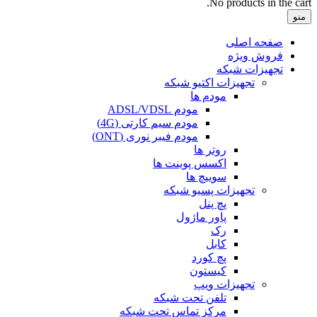
No products in the cart.
منو
صفحه اصلی
فروش ویژه
تجهیزات شبکه
تجهیزات اکتیو شبکه
مودم ها
مودم ADSL/VDSL
مودم سیم کارتی (4G)
مودم فیبر نوری (ONT)
روتر ها
اکسس پوینت ها
سوییچ ها
تجهیزات پسیو شبکه
پچ پنل
پاور ماژول
رک
کابل
پچ کورد
کیستون
تجهیزات ویپ
تلفن تحت شبکه
مرکز تماس تحت شبکه