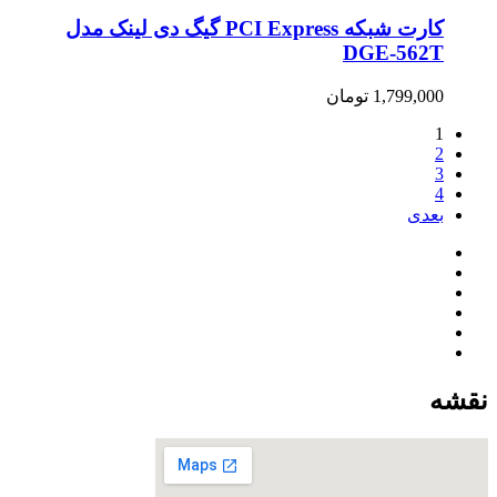
کارت شبکه PCI Express گیگ دی لینک مدل
DGE-562T
1,799,000
تومان
1
2
3
4
بعدی
نقشه