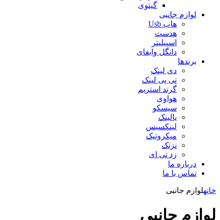
گیتوی
لوازم جانبی
هاب Usb
هدست
اسپیلیتر
دانگل وایفای
برندها
دی لینک
تی پی لینک
گرند استریم
هواوی
سیسکو
یالینک
لینکسیس
میکروتیک
نزتک
زد تی ای
درباره ما
تماس با ما
خانه
لوازم جانبی
لوازم جانبی