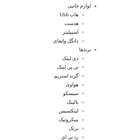
لوازم جانبی
هاب Usb
هدست
اسپیلیتر
دانگل وایفای
برندها
دی لینک
تی پی لینک
گرند استریم
هواوی
سیسکو
یالینک
لینکسیس
میکروتیک
نزتک
زد تی ای