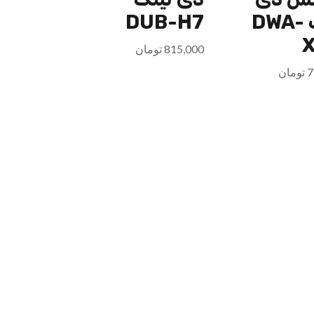
لینک DWA-
DUB-H7
X
815,000
تومان
7
تومان