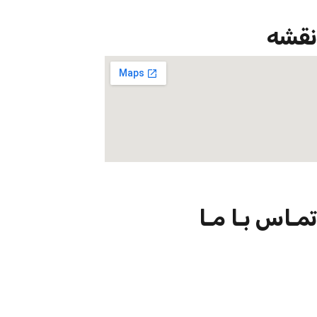
نقشه
تمـاس بـا مـا
09301726054
02188924102
info@net-check.ir