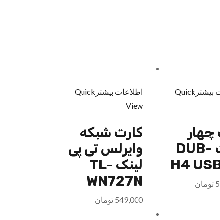
 بیشتر
Quick
اطلاعات بیشتر
Quick
View
چهار
کارت شبکه
پورت DUB-
وایرلس تی پی
H4 USB
لینک TL-
WN727N
5
تومان
549,000
تومان