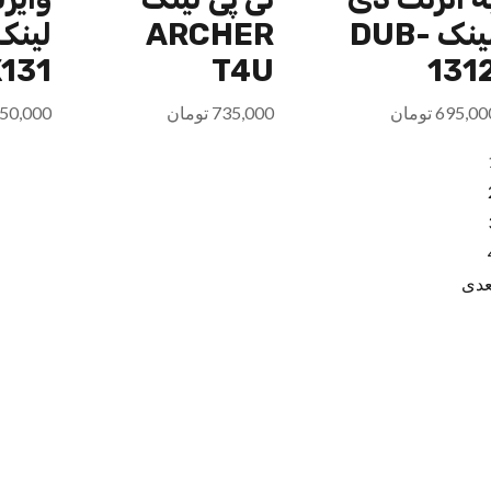
لینک DUB-
ARCHER
131
T4U
131
695,00
تومان
735,000
تومان
50,000
عدی