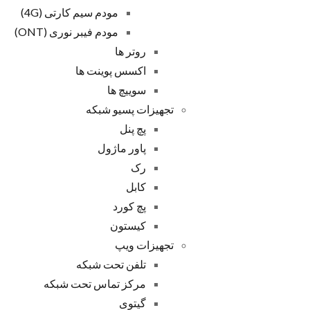
مودم سیم کارتی (4G)
مودم فیبر نوری (ONT)
روتر ها
اکسس پوینت ها
سوییچ ها
تجهیزات پسیو شبکه
پچ پنل
پاور ماژول
رک
کابل
پچ کورد
کیستون
تجهیزات ویپ
تلفن تحت شبکه
مرکز تماس تحت شبکه
گیتوی