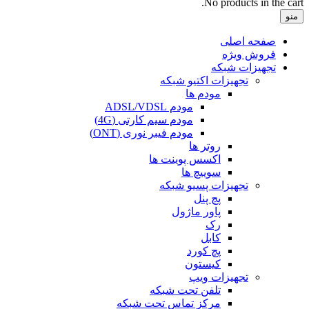
No products in the cart.
منو
صفحه اصلی
فروش ویژه
تجهیزات شبکه
تجهیزات اکتیو شبکه
مودم ها
مودم ADSL/VDSL
مودم سیم کارتی (4G)
مودم فیبر نوری (ONT)
روتر ها
اکسس پوینت ها
سوییچ ها
تجهیزات پسیو شبکه
پچ پنل
پاور ماژول
رک
کابل
پچ کورد
کیستون
تجهیزات ویپ
تلفن تحت شبکه
مرکز تماس تحت شبکه