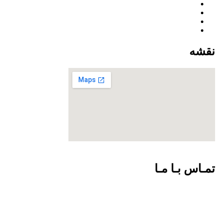
نقشه
تمـاس بـا مـا
09301726054
02188924102