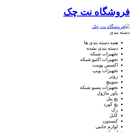
فروشگاه نت چک
دسته بندی
همه دسته بندی ها
دسته بندی نشده
تجهیزات شبکه
تجهیزات اکتیو شبکه
اکسس پوینت
تجهیزات ویپ
روتر
سوییچ
تجهیزات پسیو شبکه
پاور ماژول
پچ پنل
پچ کورد
رک
کابل
کیستون
لوازم جانبی