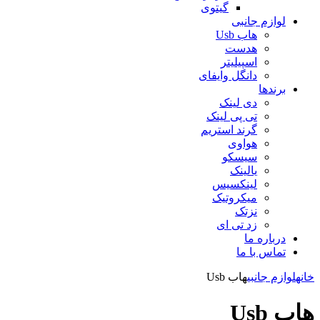
گیتوی
لوازم جانبی
هاب Usb
هدست
اسپیلیتر
دانگل وایفای
برندها
دی لینک
تی پی لینک
گرند استریم
هواوی
سیسکو
یالینک
لینکسیس
میکروتیک
نزتک
زد تی ای
درباره ما
تماس با ما
خانه
لوازم جانبی
هاب Usb
هاب Usb