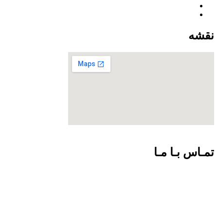
نقشه
تمـاس بـا مـا
09301726054
02188924102
info@net-check.ir