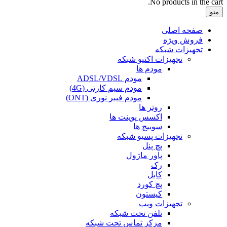
No products in the cart.
منو
صفحه اصلی
فروش ویژه
تجهیزات شبکه
تجهیزات اکتیو شبکه
مودم ها
مودم ADSL/VDSL
مودم سیم کارتی (4G)
مودم فیبر نوری (ONT)
روتر ها
اکسس پوینت ها
سوییچ ها
تجهیزات پسیو شبکه
پچ پنل
پاور ماژول
رک
کابل
پچ کورد
کیستون
تجهیزات ویپ
تلفن تحت شبکه
مرکز تماس تحت شبکه