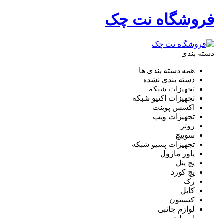
فروشگاه نت چک
دسته بندی
همه دسته بندی ها
دسته بندی نشده
تجهیزات شبکه
تجهیزات اکتیو شبکه
اکسس پوینت
تجهیزات ویپ
روتر
سوییچ
تجهیزات پسیو شبکه
پاور ماژول
پچ پنل
پچ کورد
رک
کابل
کیستون
لوازم جانبی