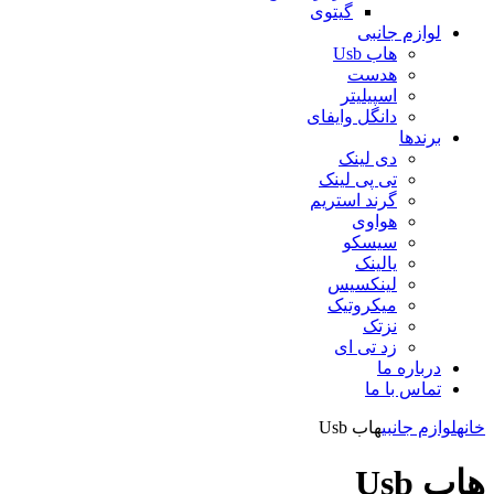
گیتوی
لوازم جانبی
هاب Usb
هدست
اسپیلیتر
دانگل وایفای
برندها
دی لینک
تی پی لینک
گرند استریم
هواوی
سیسکو
یالینک
لینکسیس
میکروتیک
نزتک
زد تی ای
درباره ما
تماس با ما
خانه
لوازم جانبی
هاب Usb
هاب Usb