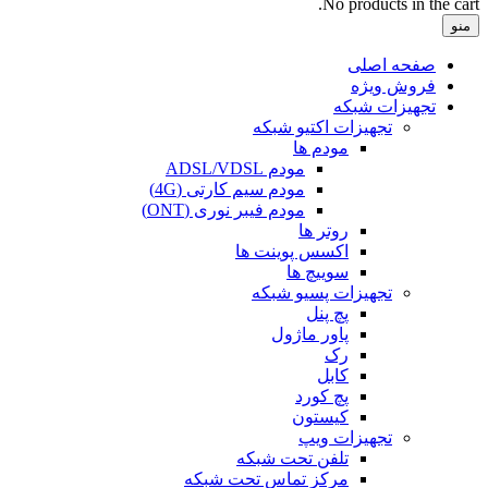
No products in the cart.
منو
صفحه اصلی
فروش ویژه
تجهیزات شبکه
تجهیزات اکتیو شبکه
مودم ها
مودم ADSL/VDSL
مودم سیم کارتی (4G)
مودم فیبر نوری (ONT)
روتر ها
اکسس پوینت ها
سوییچ ها
تجهیزات پسیو شبکه
پچ پنل
پاور ماژول
رک
کابل
پچ کورد
کیستون
تجهیزات ویپ
تلفن تحت شبکه
مرکز تماس تحت شبکه