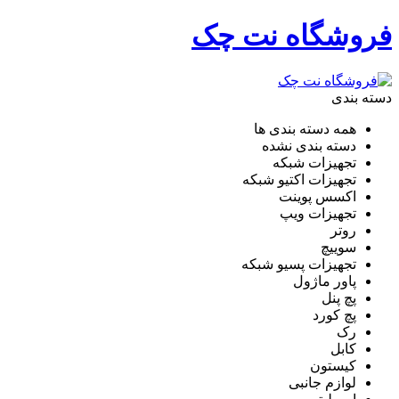
فروشگاه نت چک
دسته بندی
همه دسته بندی ها
دسته بندی نشده
تجهیزات شبکه
تجهیزات اکتیو شبکه
اکسس پوینت
تجهیزات ویپ
روتر
سوییچ
تجهیزات پسیو شبکه
پاور ماژول
پچ پنل
پچ کورد
رک
کابل
کیستون
لوازم جانبی