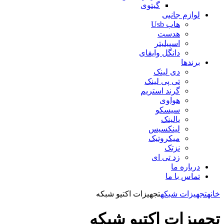
گیتوی
لوازم جانبی
هاب Usb
هدست
اسپیلیتر
دانگل وایفای
برندها
دی لینک
تی پی لینک
گرند استریم
هواوی
سیسکو
یالینک
لینکسیس
میکروتیک
نزتک
زد تی ای
درباره ما
تماس با ما
خانه
تجهیزات شبکه
تجهیزات اکتیو شبکه
تجهیزات اکتیو شبکه