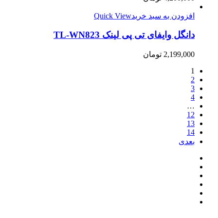
افزودن به سبد خرید
Quick View
دانگل وایفای تی پی لینک TL-WN823
2,199,000
تومان
1
2
3
4
…
12
13
14
بعدی