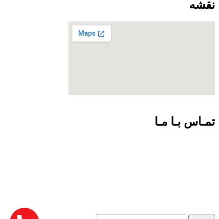
نقشه
تمـاس بـا مـا
09301726054
02188924102
info@net-check.ir
تهران ولیعصر بالاتر از چهارراه طالقانی مرکز کامپیوتر ایران.طبقه
اول واحد 151