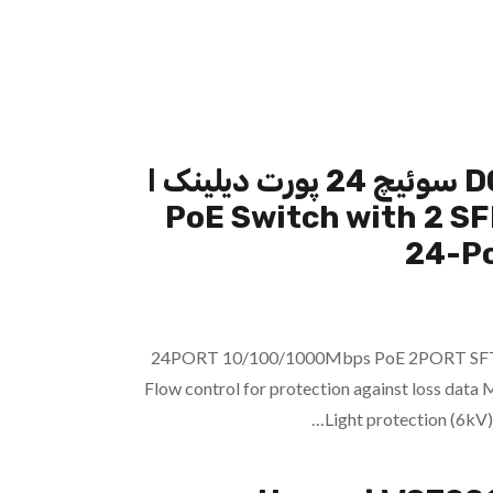
DGS-F1026P-E سوئیچ 24 پورت دیلینک ا
PoE Switch with 2 S
24-P
24PORT 10/100/1000Mbps PoE 2PORT SFTP
Flow control for protection against loss dat
Light protection (6kV