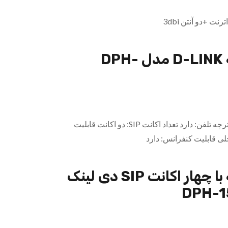
ت +دو آنتن 3dbi
تلفن تحت شبکه D-LINK مدل DPH-
صفحه نمایش: سیاه سفید دفترچه تلفن: دارد تعداد اکانت SIP: دو اکانت قابلیت
تلفن تحت شبکه با چهار اکانت SIP دی لینک