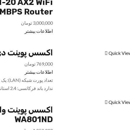
-20 AX2 WiFi
MBPS Router
3,000,000
تومان
اطلاعات بیشتر
اکسس پوینت دی لینک 
Quick Vie
769,000
تومان
اطلاعات بیشتر
ندارد باند فرکانسی: 2.4 استانداردها: IEEE 802.11b، IEEE 802.11g، IEEE…
Quick Vie
WA801ND