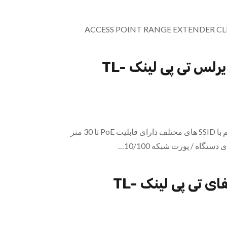
ACCESS POINT RANGE EXTENDER CL
اکسس پوینت وایرلس تی پی لینک TL-
قایلیت ایجاد چند شبکه بی‌سیم با SSID های مختلف دارای قابلیت PoE تا 30 متر
تقویت کننده وایفای تی پی لینک TL-