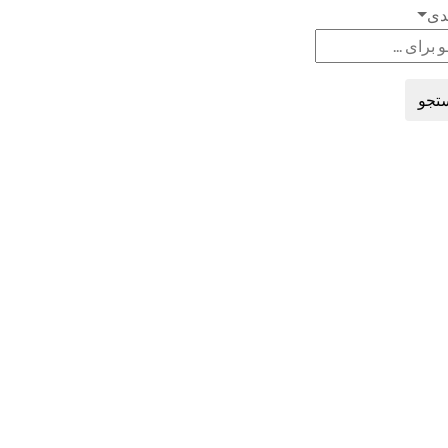
دی
تجو