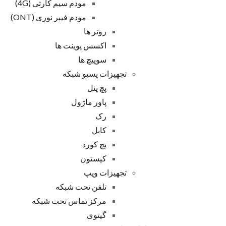
مودم سیم کارتی (4G)
مودم فیبر نوری (ONT)
روتر ها
اکسس پوینت ها
سوییچ ها
تجهیزات پسیو شبکه
پچ پنل
پاور ماژول
رک
کابل
پچ کورد
کیستون
تجهیزات ویپ
تلفن تحت شبکه
مرکز تماس تحت شبکه
گیتوی