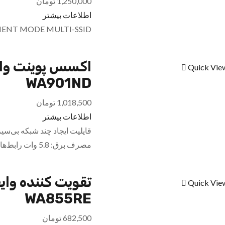
1,250,000
تومان
اطلاعات بیشتر
IENT MODE MULTI-SSID
Quick Vie
WA901ND
1,018,500
تومان
اطلاعات بیشتر
مصرف برق: 5.8 وات رابط‌های دستگاه / پورت شبکه 10/100…
Quick Vie
WA855RE
682,500
تومان