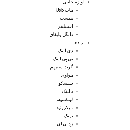
لوازم جانبی
هاب Usb
هدست
اسپیلیتر
دانگل وایفای
برندها
دی لینک
تی پی لینک
گرند استریم
هواوی
سیسکو
یالینک
لینکسیس
میکروتیک
نزتک
زد تی ای