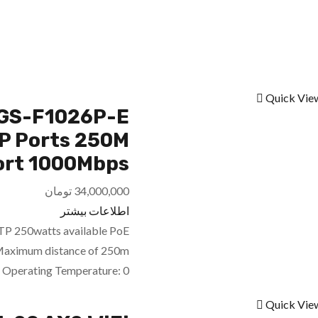
Quick Vie
FP Ports 250M
ort 1000Mbps
34,000,000
تومان
اطلاعات بیشتر
 250watts available PoE
a Maximum distance of 250m
) Operating Temperature: 0…
Quick Vie