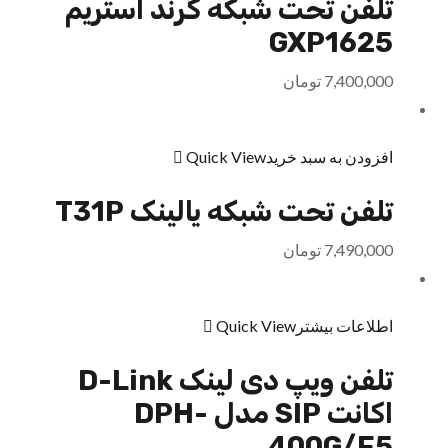
تلفن تحت شبکه گرند استریم
GXP1625
7,400,000
تومان
افزودن به سبد خرید
Quick View
تلفن تحت شبکه یالینک T31P
7,490,000
تومان
اطلاعات بیشتر
Quick View
تلفن ویپ دی لینک D-Link
اکانت SIP مدل DPH-
400G/F5