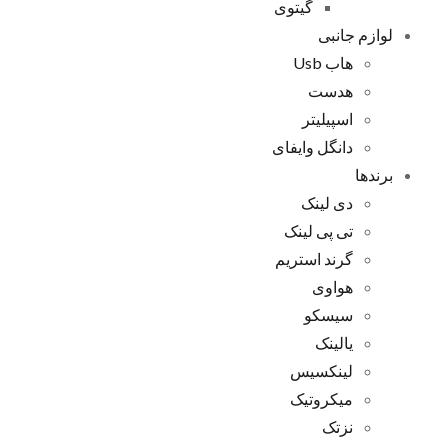
گیتوی
لوازم جانبی
هاب Usb
هدست
اسپیلیتر
دانگل وایفای
برندها
دی لینک
تی پی لینک
گرند استریم
هواوی
سیسکو
یالینک
لینکسیس
میکروتیک
نزتک