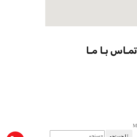
تمـاس بـا مـا
09301726054
02188924102
info@net-check.ir
تهران ولیعصر بالاتر از چهارراه طالقانی مرکز کامپیوتر ایران.طبقه اول
واحد 151
جستجو