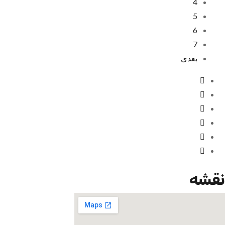
4
5
6
7
بعدی
نقشه