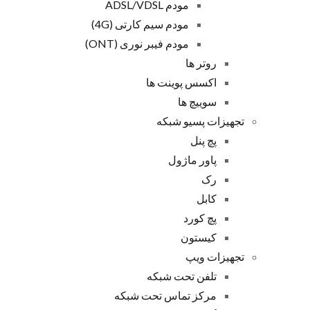
مودم ADSL/VDSL
مودم سیم کارتی (4G)
مودم فیبر نوری (ONT)
روتر ها
اکسس پوینت ها
سوییچ ها
تجهیزات پسیو شبکه
پچ پنل
پاور ماژول
رک
کابل
پچ کورد
کیستون
تجهیزات ویپ
تلفن تحت شبکه
مرکز تماس تحت شبکه