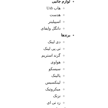
لوازم جانبی
هاب Usb
هدست
اسپیلیتر
دانگل وایفای
برندها
دی لینک
تی پی لینک
گرند استریم
هواوی
سیسکو
یالینک
لینکسیس
میکروتیک
نزتک
زد تی ای