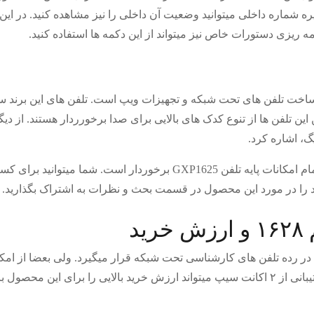
شماره داخلی میتوانید وضعیت آن داخلی را نیز مشاهده کنید. در این
مه ریزی دستورات خاص نیز میتواند از این دکمه ها استفاده کنید.
وضه تولید و ساخت تلفن های تحت شبکه و تجهیزات ویپ است. تلفن های این برن
 ساپورت دارند. همچنین این تلفن ها از تنوع کدک های بالایی برای صدا برخورردار هستن
گ، اشاره کرد.
علاوه بر ویژگی هایی که روی آنها بحث این تلفن از تمام امکانات پایه تلفن 25
 را در مورد این محصول در قسمت بحث و نظرات به اشتراک بگذارید.
د
در رده تلفن های کارشناسی تحت شبکه قرار میگیرد. ولی بعضا از امکان
است. داشتن ۲ پورت گیگ شبکه، ۸ دکمه BLF و پشتیبانی از ۲ اکانت سیپ میتواند ارزش خرید بالایی 