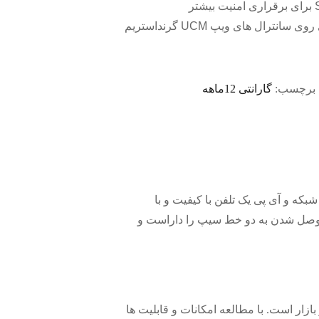
انترال های ویپ UCM گرنداستریم
برچسب:
گارانتی 12ماهه
 تلفن تحت شبکه و آی پی یک تلفن با کیفیت و با
و بروز دارد. از این رو میتواند در جایگاه یک تلفن مدیرتی نیز ظاهر شود. این IP Phone قابلیت وصل شدن به دو خط سیپ را داراست و
د در بازار است. با مطالعه امکانات و قابلیت ها