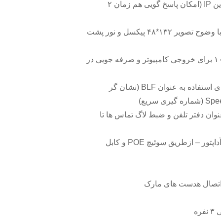
دارای دو دکمه برای تعریف ۲ لاین IP (امکان پاسخ گویی هم زمان ۲
دارای صفحه نمایش ۲.۹ اینچی با وضوح تصویر ۱۳۲*۴۸ پیکسل و نور پشت
دارای ۲ پورت گیگ ۱۰/۱۰۰/۱۰۰۰ برای خروجی کامپیوتر و صرفه جویی در
دارای ۸ کلید با چراغ دو رنگ برای استفاده به عنوان BLF (نشان گر
۱ شماره به عنوان دفتر تلفن و ضبط لاگ تماس ها تا
امکان تغذیه و راه اندازی بدون آداپتور – ازطریق سوئیچ POE و کابل
E به منظور اتصال هدست های مارک
ره