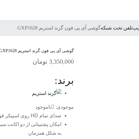
یپ
تلفن تحت شبکه
گوشی آی پی فون گرند استریم GXP1628
گوشی آی پی فون گرند استریم GXP1628
3,350,000
تومان
برند:
موجودی:
ناموجود
صدای تمام HD روی اسپیکر فون و دهنی گوشی
امکان پشتیبانی از دو اکانت 
به شکل همزمان