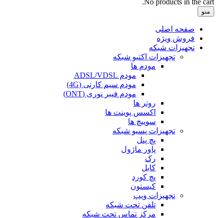
No products in the cart.
منو
صفحه اصلی
فروش ویژه
تجهیزات شبکه
تجهیزات اکتیو شبکه
مودم ها
مودم ADSL/VDSL
مودم سیم کارتی (4G)
مودم فیبر نوری (ONT)
روتر ها
اکسس پوینت ها
سوییچ ها
تجهیزات پسیو شبکه
پچ پنل
پاور ماژول
رک
کابل
پچ کورد
کیستون
تجهیزات ویپ
تلفن تحت شبکه
مرکز تماس تحت شبکه