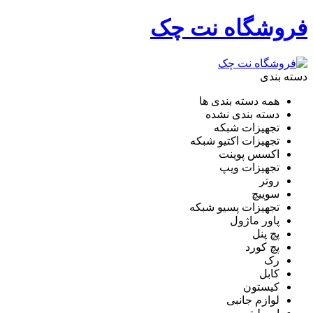
فروشگاه نت چک
دسته بندی
همه دسته بندی ها
دسته بندی نشده
تجهیزات شبکه
تجهیزات اکتیو شبکه
اکسس پوینت
تجهیزات ویپ
روتر
سوییچ
تجهیزات پسیو شبکه
پاور ماژول
پچ پنل
پچ کورد
رک
کابل
کیستون
لوازم جانبی