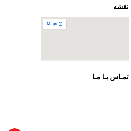
نقشه
تمـاس بـا مـا
09301726054
02188924102
info@net-check.ir
تهران ولیعصر بالاتر از چهارراه طالقانی مرکز کامپیوتر ایران.طبقه
اول واحد 151