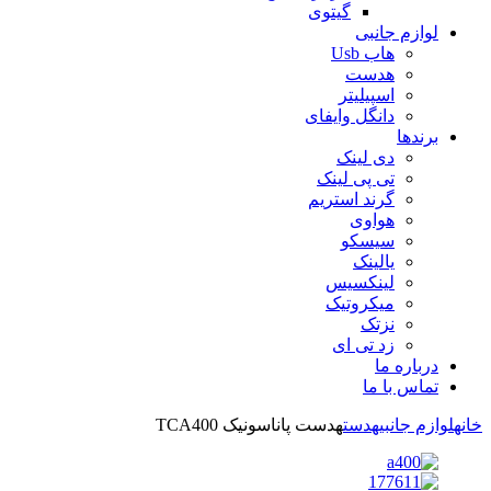
گیتوی
لوازم جانبی
هاب Usb
هدست
اسپیلیتر
دانگل وایفای
برندها
دی لینک
تی پی لینک
گرند استریم
هواوی
سیسکو
یالینک
لینکسیس
میکروتیک
نزتک
زد تی ای
درباره ما
تماس با ما
خانه
لوازم جانبی
هدست
هدست پاناسونیک TCA400