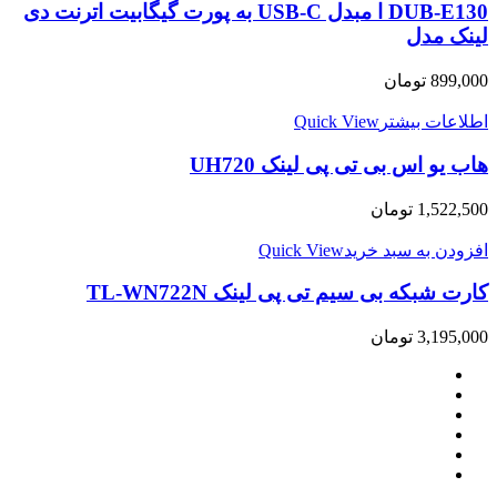
DUB-E130 ا مبدل USB-C به پورت گیگابیت اترنت دی
لینک مدل
899,000
تومان
اطلاعات بیشتر
Quick View
هاب یو اس بی تی پی لینک UH720
1,522,500
تومان
افزودن به سبد خرید
Quick View
کارت شبکه بی سیم تی پی لینک TL-WN722N
3,195,000
تومان