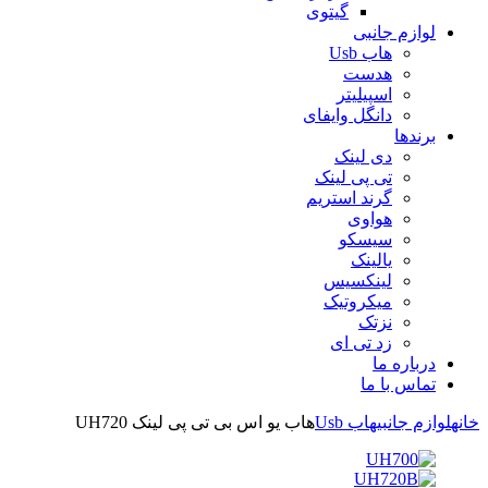
گیتوی
لوازم جانبی
هاب Usb
هدست
اسپیلیتر
دانگل وایفای
برندها
دی لینک
تی پی لینک
گرند استریم
هواوی
سیسکو
یالینک
لینکسیس
میکروتیک
نزتک
زد تی ای
درباره ما
تماس با ما
خانه
لوازم جانبی
هاب Usb
هاب یو اس بی تی پی لینک UH720