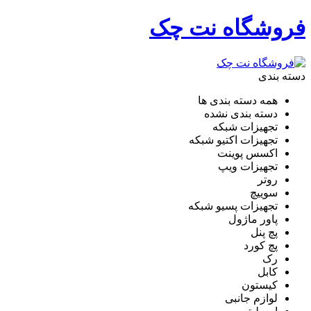
فروشگاه نت چک
دسته بندی
همه دسته بندی ها
دسته بندی نشده
تجهیزات شبکه
تجهیزات اکتیو شبکه
اکسس پوینت
تجهیزات ویپ
روتر
سوییچ
تجهیزات پسیو شبکه
پاور ماژول
پچ پنل
پچ کورد
رک
کابل
کیستون
لوازم جانبی