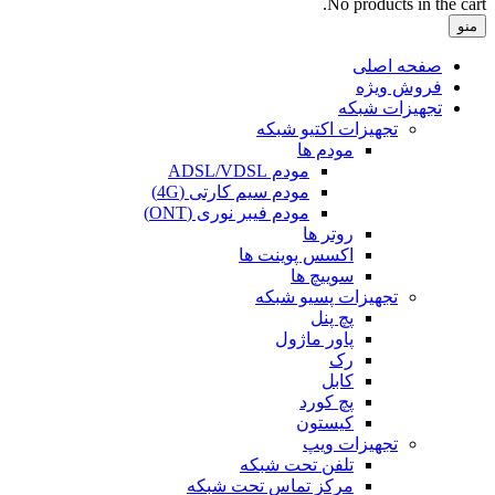
No products in the cart.
منو
صفحه اصلی
فروش ویژه
تجهیزات شبکه
تجهیزات اکتیو شبکه
مودم ها
مودم ADSL/VDSL
مودم سیم کارتی (4G)
مودم فیبر نوری (ONT)
روتر ها
اکسس پوینت ها
سوییچ ها
تجهیزات پسیو شبکه
پچ پنل
پاور ماژول
رک
کابل
پچ کورد
کیستون
تجهیزات ویپ
تلفن تحت شبکه
مرکز تماس تحت شبکه