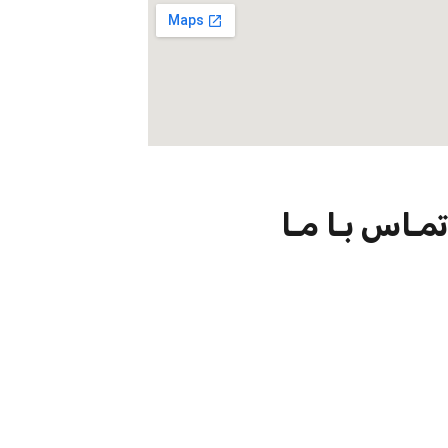
تمـاس بـا مـا
09301726054
02188924102
info@net-check.ir
تهران ولیعصر بالاتر از چهارراه طالقانی مرکز کامپیوتر ایران.طبقه اول
واحد 151