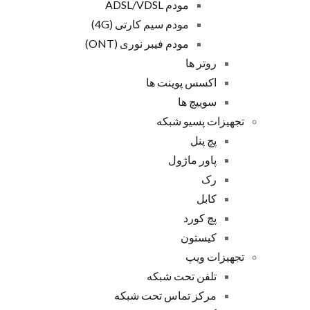
مودم ADSL/VDSL
مودم سیم کارتی (4G)
مودم فیبر نوری (ONT)
روتر ها
اکسس پوینت ها
سوییچ ها
تجهیزات پسیو شبکه
پچ پنل
پاور ماژول
رک
کابل
پچ کورد
کیستون
تجهیزات ویپ
تلفن تحت شبکه
مرکز تماس تحت شبکه