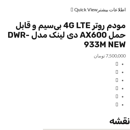
اطلاعات بیشتر
Quick View
مودم روتر 4G LTE بی‌سیم و قابل
حمل AX600 دی لينک مدل DWR-
933M NEW
7,500,000
تومان
نقشه