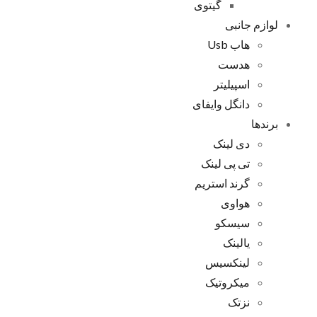
گیتوی
لوازم جانبی
هاب Usb
هدست
اسپیلیتر
دانگل وایفای
برندها
دی لینک
تی پی لینک
گرند استریم
هواوی
سیسکو
یالینک
لینکسیس
میکروتیک
نزتک