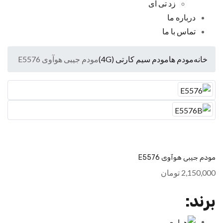
زد تی ای
درباره ما
تماس با ما
خانه
مودم ها
مودم سیم کارتی (4G)
مودم جیبی هوآوی E5576
مودم جیبی هوآوی E5576
2,150,000
تومان
برند: