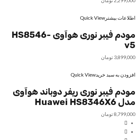
2,299,000
تومان
اطلاعات بیشتر
Quick View
مودم فیبر نوری هوآوی HS8546-
v5
3,899,000
تومان
افزودن به سبد خرید
Quick View
مودم فیبر نوری ریفر دوباند هوآوی
مدل Huawei HS8346X6
8,799,000
تومان