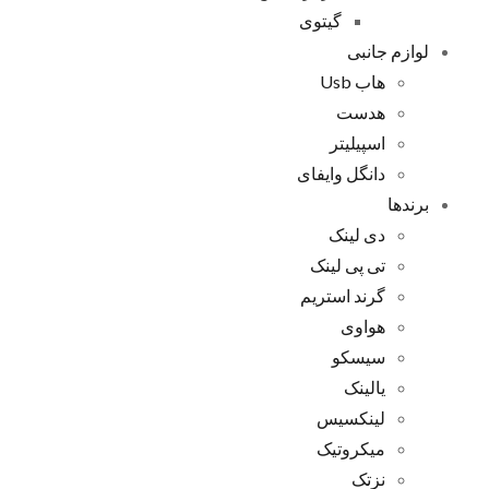
گیتوی
لوازم جانبی
هاب Usb
هدست
اسپیلیتر
دانگل وایفای
برندها
دی لینک
تی پی لینک
گرند استریم
هواوی
سیسکو
یالینک
لینکسیس
میکروتیک
نزتک