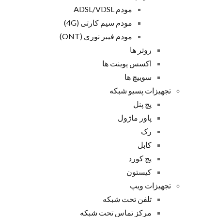
مودم ADSL/VDSL
مودم سیم کارتی (4G)
مودم فیبر نوری (ONT)
روتر ها
اکسس پوینت ها
سوییچ ها
تجهیزات پسیو شبکه
پچ پنل
پاور ماژول
رک
کابل
پچ کورد
کیستون
تجهیزات ویپ
تلفن تحت شبکه
مرکز تماس تحت شبکه