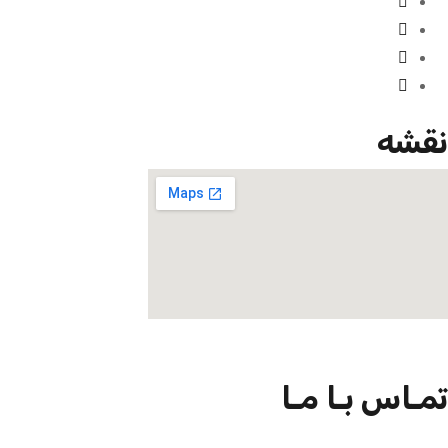
نقشه
تمـاس بـا مـا
09301726054