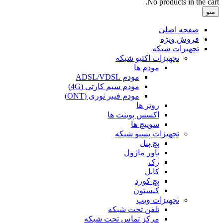
No products in the cart.
منو
صفحه اصلی
فروش ویژه
تجهیزات شبکه
تجهیزات اکتیو شبکه
مودم ها
مودم ADSL/VDSL
مودم سیم کارتی (4G)
مودم فیبر نوری (ONT)
روتر ها
اکسس پوینت ها
سوییچ ها
تجهیزات پسیو شبکه
پچ پنل
پاور ماژول
رک
کابل
پچ کورد
کیستون
تجهیزات ویپ
تلفن تحت شبکه
مرکز تماس تحت شبکه