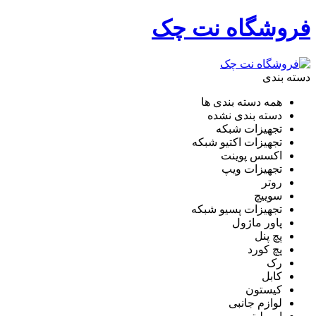
فروشگاه نت چک
دسته بندی
همه دسته بندی ها
دسته بندی نشده
تجهیزات شبکه
تجهیزات اکتیو شبکه
اکسس پوینت
تجهیزات ویپ
روتر
سوییچ
تجهیزات پسیو شبکه
پاور ماژول
پچ پنل
پچ کورد
رک
کابل
کیستون
لوازم جانبی