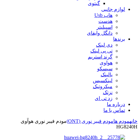
گیتوی
لوازم جانبی
هاب Usb
هدست
اسپیلیتر
دانگل وایفای
برندها
دی لینک
تی پی لینک
گرند استریم
هواوی
سیسکو
یالینک
لینکسیس
میکروتیک
نزتک
زد تی ای
درباره ما
تماس با ما
خانه
مودم ها
مودم فیبر نوری (ONT)
مودم فیبر نوری هوآوی
HG8240H