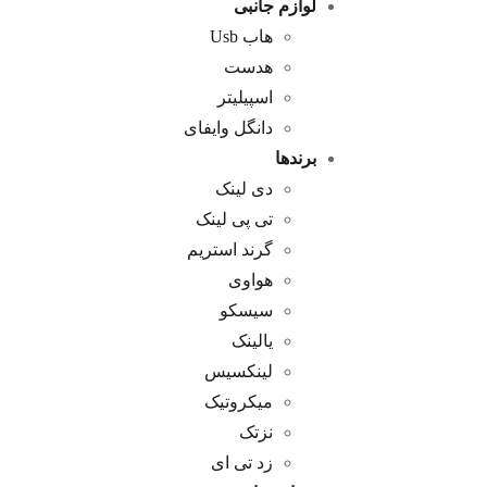
لوازم جانبی
هاب Usb
هدست
اسپیلیتر
دانگل وایفای
برندها
دی لینک
تی پی لینک
گرند استریم
هواوی
سیسکو
یالینک
لینکسیس
میکروتیک
نزتک
زد تی ای