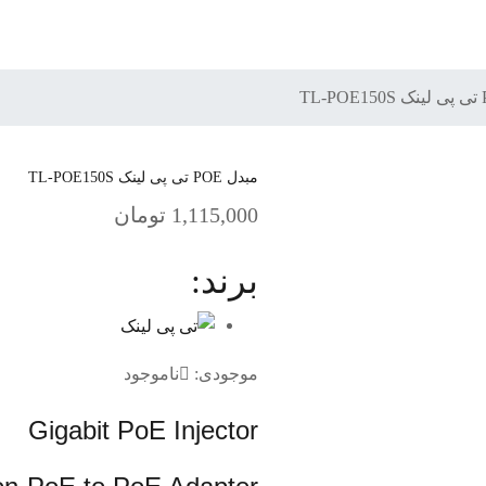
مبدل POE تی پی لینک TL-POE150S
1,115,000
تومان
برند:
موجودی:
ناموجود
Gigabit PoE Injector