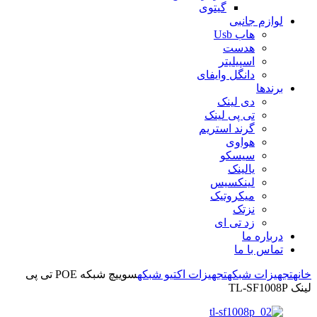
گیتوی
لوازم جانبی
هاب Usb
هدست
اسپیلیتر
دانگل وایفای
برندها
دی لینک
تی پی لینک
گرند استریم
هواوی
سیسکو
یالینک
لینکسیس
میکروتیک
نزتک
زد تی ای
درباره ما
تماس با ما
خانه
تجهیزات شبکه
تجهیزات اکتیو شبکه
سوییچ شبکه POE تی پی
لینک TL-SF1008P