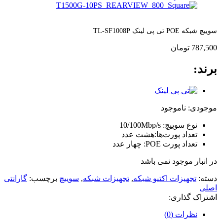
سوییچ شبکه POE تی پی لینک TL-SF1008P
787,500
تومان
برند:
موجودی:
ناموجود
نوع سوییچ: 10/100Mbp/s
تعداد پورت‌ها:هشت عدد
تعداد پورت POE: چهار عدد
در انبار موجود نمی باشد
دسته:
تجهیزات اکتیو شبکه
,
تجهیزات شبکه
,
سوییچ
برچسب:
گارانتی
اصلی
اشتراک گذاری:
نظرات (0)