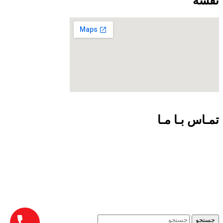
نقشه
تمـاس بـا مـا
09301726054
02188924102
info@net-check.ir
تهران ولیعصر بالاتر از چهارراه طالقانی مرکز کامپیوتر ایران.طبقه
اول واحد 151
جستجو