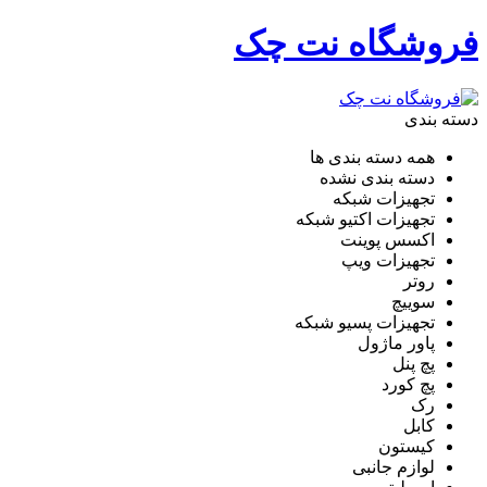
فروشگاه نت چک
دسته بندی
همه دسته بندی ها
دسته بندی نشده
تجهیزات شبکه
تجهیزات اکتیو شبکه
اکسس پوینت
تجهیزات ویپ
روتر
سوییچ
تجهیزات پسیو شبکه
پاور ماژول
پچ پنل
پچ کورد
رک
کابل
کیستون
لوازم جانبی