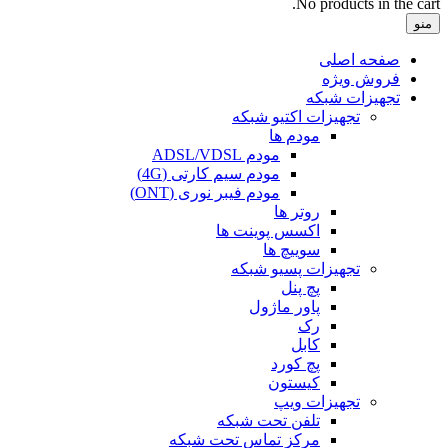
No products in the cart.
منو
صفحه اصلی
فروش ویژه
تجهیزات شبکه
تجهیزات اکتیو شبکه
مودم ها
مودم ADSL/VDSL
مودم سیم کارتی (4G)
مودم فیبر نوری (ONT)
روتر ها
اکسس پوینت ها
سوییچ ها
تجهیزات پسیو شبکه
پچ پنل
پاور ماژول
رک
کابل
پچ کورد
کیستون
تجهیزات ویپ
تلفن تحت شبکه
مرکز تماس تحت شبکه