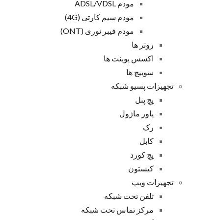
مودم ADSL/VDSL
مودم سیم کارتی (4G)
مودم فیبر نوری (ONT)
روتر ها
اکسس پوینت ها
سوییچ ها
تجهیزات پسیو شبکه
پچ پنل
پاور ماژول
رک
کابل
پچ کورد
کیستون
تجهیزات ویپ
تلفن تحت شبکه
مرکز تماس تحت شبکه