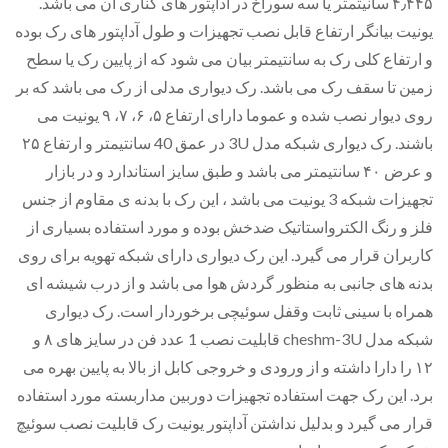
۴٫۴۴۵ سانیتمتر یا سه سوراخ در آداپتور های کناری آن می باشد.
یت بیانگر ارتفاع قابل نصب تجهیزات و طول آداپتور های رک بوده
رتفاع کلی رک به سانتیمتر بیان می شود که از پایین رک یا سطح
ن تا سقف رک می باشد. رک دیواری مدلی از رک می باشد که بر
روی دیوار نصب شده و عموما دارای ارتفاع ۵، ۶، ۷، ۹ یونیت می
باشند. رک دیواری شبکه مدل 3U در عمق 40 سانتیمتر و ارتفاع ۲۵
و عرض ۴۰ سانتیمتر می باشد و طبق سایز استاندارد و در بازار
تجهیزات شبکه 3 یونیت می باشد ، این رک با بدنه ی مقاوم از جنس
 و رنگ الکترواستاتیک ضدخش بوده و مورد استفاده بسیاری از
بران قرار می گیرد. این رک دیواری دارای شبکه تهویه برای روی
ه های جانبی به منظور گردش هوا می باشد و از درب شیشه ای
اه با سینی ثابت وقفل سوئیچی برخوردار است. رک دیواری
شبکه مدل cheshm-3U قابلیت نصب 1 عدد فن در سایز های ۸ و
۱۲ را دارا داشته و از ورودی و خروجی کابل از بالا به پایین بهره می
. این رک جهت استفاده تجهیزات دوربین مداربسته مورد استفاده
ر می گیرد و بدلیل نداشتن آداپتور یونیت رک قابلیت نصب سوئيچ