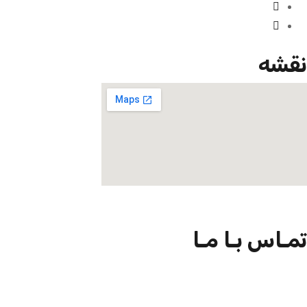
شه
اس بـا مـا
0930172
0218892