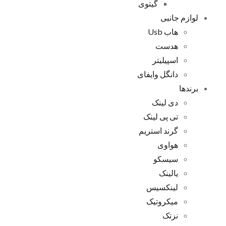
گیتوی
لوازم جانبی
هاب Usb
هدست
اسپیلیتر
دانگل وایفای
برندها
دی لینک
تی پی لینک
گرند استریم
هواوی
سیسکو
یالینک
لینکسیس
میکروتیک
نزتک