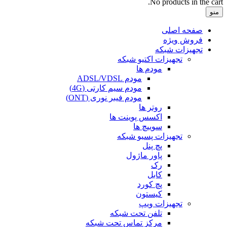
No products in the cart.
منو
صفحه اصلی
فروش ویژه
تجهیزات شبکه
تجهیزات اکتیو شبکه
مودم ها
مودم ADSL/VDSL
مودم سیم کارتی (4G)
مودم فیبر نوری (ONT)
روتر ها
اکسس پوینت ها
سوییچ ها
تجهیزات پسیو شبکه
پچ پنل
پاور ماژول
رک
کابل
پچ کورد
کیستون
تجهیزات ویپ
تلفن تحت شبکه
مرکز تماس تحت شبکه