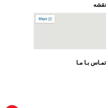
نقشه
تمـاس بـا مـا
09301726054
02188924102
info@net-check.ir
تهران ولیعصر بالاتر از چهارراه طالقانی مرکز کامپیوتر ایران.طبقه
اول واحد 151