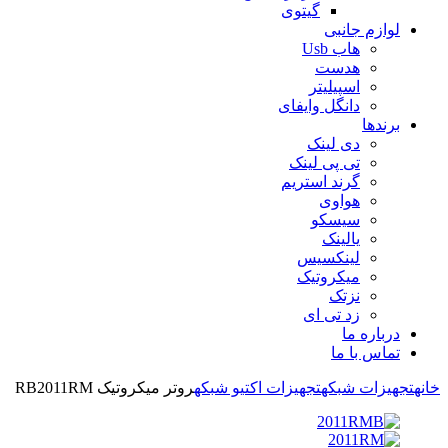
گیتوی
لوازم جانبی
هاب Usb
هدست
اسپیلیتر
دانگل وایفای
برندها
دی لینک
تی پی لینک
گرند استریم
هواوی
سیسکو
یالینک
لینکسیس
میکروتیک
نزتک
زد تی ای
درباره ما
تماس با ما
خانه
تجهیزات شبکه
تجهیزات اکتیو شبکه
روتر میکروتیک RB2011RM