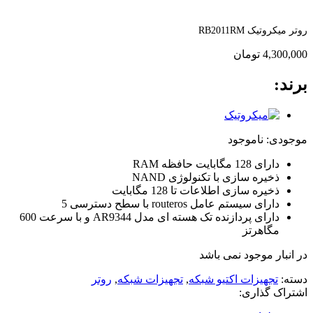
روتر میکروتیک RB2011RM
4,300,000
تومان
برند:
موجودی:
ناموجود
دارای 128 مگابایت حافظه RAM
ذخیره سازی با تکنولوژی NAND
ذخیره سازی اطلاعات تا 128 مگابایت
دارای سیستم عامل routeros با سطح دسترسی 5
دارای پردازنده تک هسته ای مدل AR9344 و با سرعت 600
مگاهرتز
در انبار موجود نمی باشد
دسته:
تجهیزات اکتیو شبکه
,
تجهیزات شبکه
,
روتر
اشتراک گذاری: