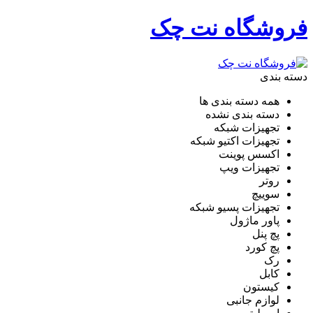
فروشگاه نت چک
دسته بندی
همه دسته بندی ها
دسته بندی نشده
تجهیزات شبکه
تجهیزات اکتیو شبکه
اکسس پوینت
تجهیزات ویپ
روتر
سوییچ
تجهیزات پسیو شبکه
پاور ماژول
پچ پنل
پچ کورد
رک
کابل
کیستون
لوازم جانبی