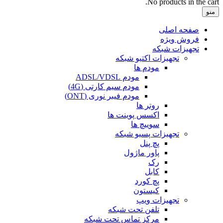
No products in the cart.
منو
صفحه اصلی
فروش ویژه
تجهیزات شبکه
تجهیزات اکتیو شبکه
مودم ها
مودم ADSL/VDSL
مودم سیم کارتی (4G)
مودم فیبر نوری (ONT)
روتر ها
اکسس پوینت ها
سوییچ ها
تجهیزات پسیو شبکه
پچ پنل
پاور ماژول
رک
کابل
پچ کورد
کیستون
تجهیزات ویپ
تلفن تحت شبکه
مرکز تماس تحت شبکه