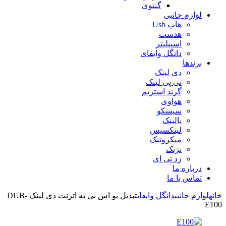
گیتوی
لوازم جانبی
هاب Usb
هدست
اسپیلیتر
دانگل وایفای
برندها
دی لینک
تی پی لینک
گرند استریم
هواوی
سیسکو
یالینک
لینکسیس
میکروتیک
نزتک
زد تی ای
درباره ما
تماس با ما
خانه
لوازم جانبی
دانگل وایفای
تبدیل یو اس بی به اترنت دی لینک DUB-
E100