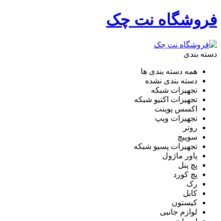
فروشگاه نت چک
دسته بندی
همه دسته بندی ها
دسته بندی نشده
تجهیزات شبکه
تجهیزات اکتیو شبکه
اکسس پوینت
تجهیزات ویپ
روتر
سوییچ
تجهیزات پسیو شبکه
پاور ماژول
پچ پنل
پچ کورد
رک
کابل
کیستون
لوازم جانبی