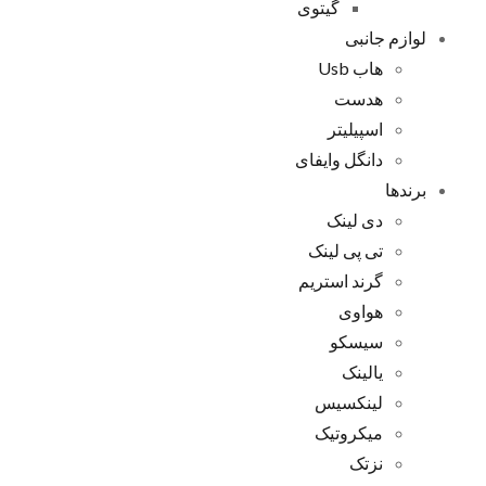
گیتوی
لوازم جانبی
هاب Usb
هدست
اسپیلیتر
دانگل وایفای
برندها
دی لینک
تی پی لینک
گرند استریم
هواوی
سیسکو
یالینک
لینکسیس
میکروتیک
نزتک