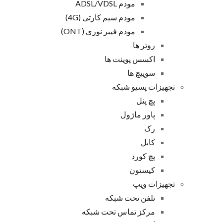
مودم ADSL/VDSL
مودم سیم کارتی (4G)
مودم فیبر نوری (ONT)
روتر ها
اکسس پوینت ها
سوییچ ها
تجهیزات پسیو شبکه
پچ پنل
پاور ماژول
رک
کابل
پچ کورد
کیستون
تجهیزات ویپ
تلفن تحت شبکه
مرکز تماس تحت شبکه