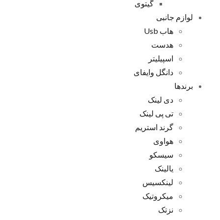
گیتوی
لوازم جانبی
هاب Usb
هدست
اسپیلیتر
دانگل وایفای
برندها
دی لینک
تی پی لینک
گرند استریم
هواوی
سیسکو
یالینک
لینکسیس
میکروتیک
نزتک