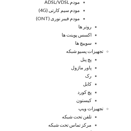
مودم ADSL/VDSL
مودم سیم کارتی (4G)
مودم فیبر نوری (ONT)
روتر ها
اکسس پوینت ها
سوییچ ها
تجهیزات پسیو شبکه
پچ پنل
پاور ماژول
رک
کابل
پچ کورد
کیستون
تجهیزات ویپ
تلفن تحت شبکه
مرکز تماس تحت شبکه