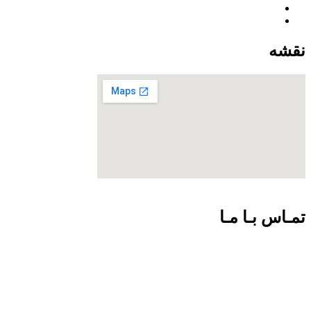
نقشه
تمـاس بـا مـا
09301726054
02188924102
info@net-check.ir