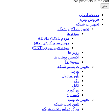
No products in the cart.
منو
صفحه اصلی
فروش ویژه
تجهیزات شبکه
تجهیزات اکتیو شبکه
مودم ها
مودم ADSL/VDSL
مودم سیم کارتی (4G)
مودم فیبر نوری (ONT)
روتر ها
اکسس پوینت ها
سوییچ ها
تجهیزات پسیو شبکه
پچ پنل
پاور ماژول
رک
کابل
پچ کورد
کیستون
تجهیزات ویپ
تلفن تحت شبکه
مرکز تماس تحت شبکه