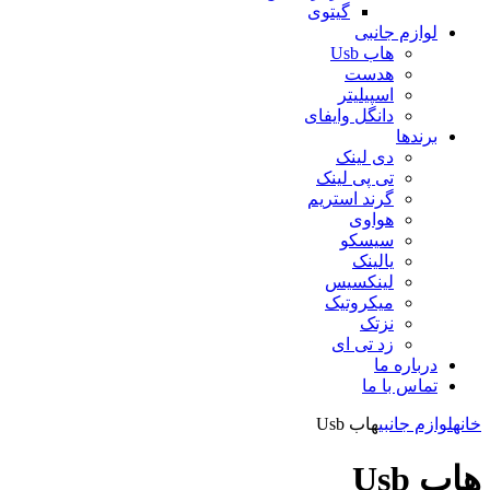
گیتوی
لوازم جانبی
هاب Usb
هدست
اسپیلیتر
دانگل وایفای
برندها
دی لینک
تی پی لینک
گرند استریم
هواوی
سیسکو
یالینک
لینکسیس
میکروتیک
نزتک
زد تی ای
درباره ما
تماس با ما
خانه
لوازم جانبی
هاب Usb
هاب Usb