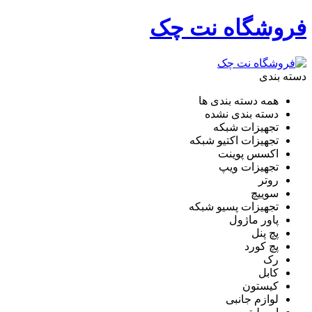
فروشگاه نت چک
دسته بندی
همه دسته بندی ها
دسته بندی نشده
تجهیزات شبکه
تجهیزات اکتیو شبکه
اکسس پوینت
تجهیزات ویپ
روتر
سوییچ
تجهیزات پسیو شبکه
پاور ماژول
پچ پنل
پچ کورد
رک
کابل
کیستون
لوازم جانبی