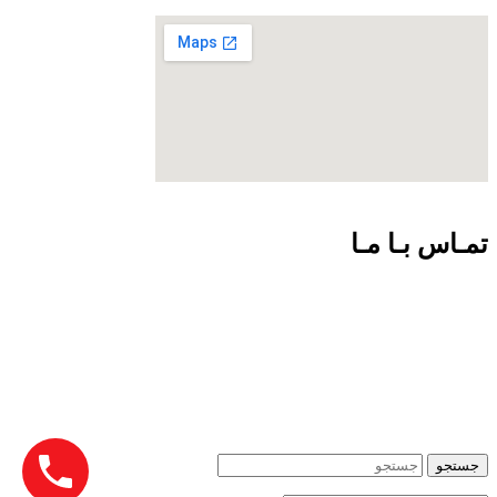
تمـاس بـا مـا
09301726054
02188924102
info@net-check.ir
تهران ولیعصر بالاتر از چهارراه طالقانی مرکز کامپیوتر ایران.طبقه
اول واحد 151
جستجو