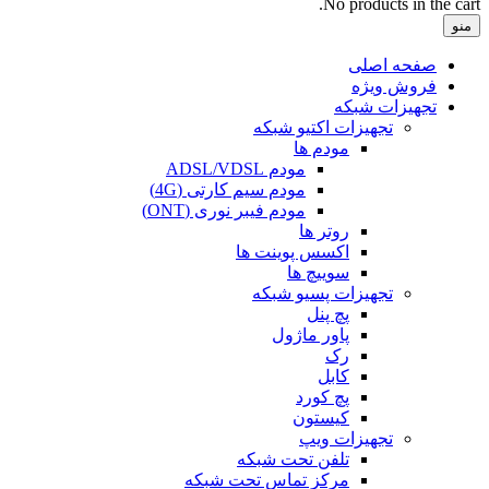
No products in the cart.
منو
صفحه اصلی
فروش ویژه
تجهیزات شبکه
تجهیزات اکتیو شبکه
مودم ها
مودم ADSL/VDSL
مودم سیم کارتی (4G)
مودم فیبر نوری (ONT)
روتر ها
اکسس پوینت ها
سوییچ ها
تجهیزات پسیو شبکه
پچ پنل
پاور ماژول
رک
کابل
پچ کورد
کیستون
تجهیزات ویپ
تلفن تحت شبکه
مرکز تماس تحت شبکه