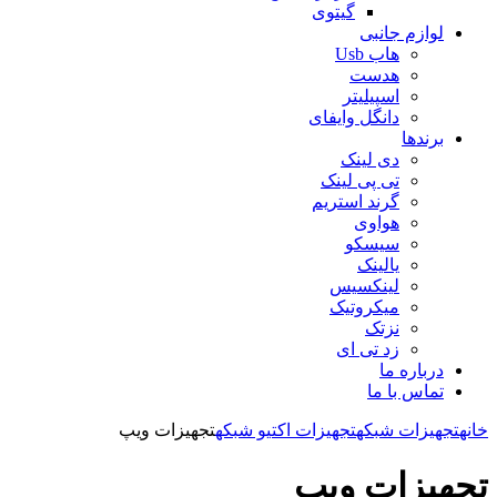
گیتوی
لوازم جانبی
هاب Usb
هدست
اسپیلیتر
دانگل وایفای
برندها
دی لینک
تی پی لینک
گرند استریم
هواوی
سیسکو
یالینک
لینکسیس
میکروتیک
نزتک
زد تی ای
درباره ما
تماس با ما
خانه
تجهیزات شبکه
تجهیزات اکتیو شبکه
تجهیزات ویپ
تجهیزات ویپ