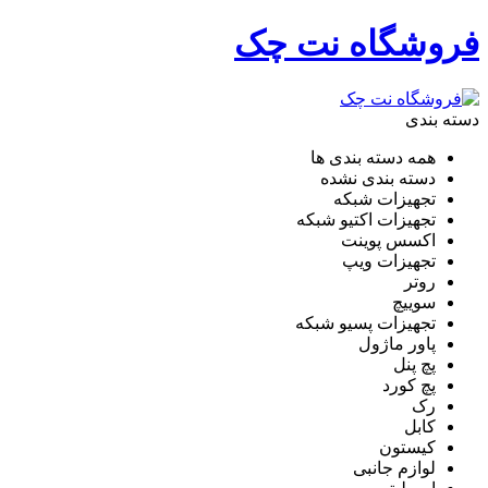
فروشگاه نت چک
دسته بندی
همه دسته بندی ها
دسته بندی نشده
تجهیزات شبکه
تجهیزات اکتیو شبکه
اکسس پوینت
تجهیزات ویپ
روتر
سوییچ
تجهیزات پسیو شبکه
پاور ماژول
پچ پنل
پچ کورد
رک
کابل
کیستون
لوازم جانبی