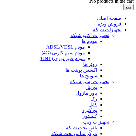
No products in the cart.
منو
صفحه اصلی
فروش ویژه
تجهیزات شبکه
تجهیزات اکتیو شبکه
مودم ها
مودم ADSL/VDSL
مودم سیم کارتی (4G)
مودم فیبر نوری (ONT)
روتر ها
اکسس پوینت ها
سوییچ ها
تجهیزات پسیو شبکه
پچ پنل
پاور ماژول
رک
کابل
پچ کورد
کیستون
تجهیزات ویپ
تلفن تحت شبکه
مرکز تماس تحت شبکه