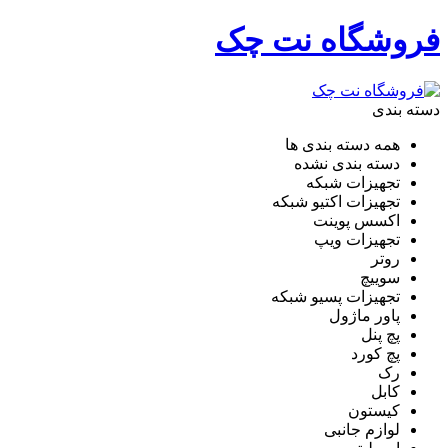
فروشگاه نت چک
دسته بندی
همه دسته بندی ها
دسته بندی نشده
تجهیزات شبکه
تجهیزات اکتیو شبکه
اکسس پوینت
تجهیزات ویپ
روتر
سوییچ
تجهیزات پسیو شبکه
پاور ماژول
پچ پنل
پچ کورد
رک
کابل
کیستون
لوازم جانبی