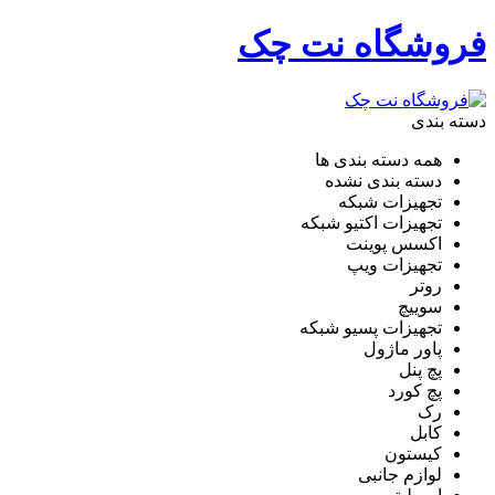
فروشگاه نت چک
دسته بندی
همه دسته بندی ها
دسته بندی نشده
تجهیزات شبکه
تجهیزات اکتیو شبکه
اکسس پوینت
تجهیزات ویپ
روتر
سوییچ
تجهیزات پسیو شبکه
پاور ماژول
پچ پنل
پچ کورد
رک
کابل
کیستون
لوازم جانبی