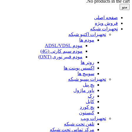
No products in the cart.
منو
صفحه اصلی
فروش ویژه
تجهیزات شبکه
تجهیزات اکتیو شبکه
مودم ها
مودم ADSL/VDSL
مودم سیم کارتی (4G)
مودم فیبر نوری (ONT)
روتر ها
اکسس پوینت ها
سوییچ ها
تجهیزات پسیو شبکه
پچ پنل
پاور ماژول
رک
کابل
پچ کورد
کیستون
تجهیزات ویپ
تلفن تحت شبکه
مرکز تماس تحت شبکه