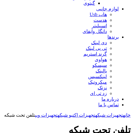
گیتوی
لوازم جانبی
هاب Usb
هدست
اسپیلیتر
دانگل وایفای
برندها
دی لینک
تی پی لینک
گرند استریم
هواوی
سیسکو
یالینک
لینکسیس
میکروتیک
نزتک
زد تی ای
درباره ما
تماس با ما
خانه
تجهیزات شبکه
تجهیزات اکتیو شبکه
تجهیزات ویپ
تلفن تحت شبکه
تلفن تحت شبکه