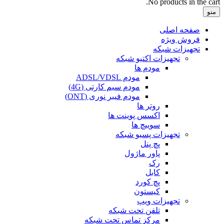
No products in the cart.
منو
صفحه اصلی
فروش ویژه
تجهیزات شبکه
تجهیزات اکتیو شبکه
مودم ها
مودم ADSL/VDSL
مودم سیم کارتی (4G)
مودم فیبر نوری (ONT)
روتر ها
اکسس پوینت ها
سوییچ ها
تجهیزات پسیو شبکه
پچ پنل
پاور ماژول
رک
کابل
پچ کورد
کیستون
تجهیزات ویپ
تلفن تحت شبکه
مرکز تماس تحت شبکه