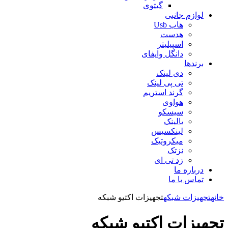
گیتوی
لوازم جانبی
هاب Usb
هدست
اسپیلیتر
دانگل وایفای
برندها
دی لینک
تی پی لینک
گرند استریم
هواوی
سیسکو
یالینک
لینکسیس
میکروتیک
نزتک
زد تی ای
درباره ما
تماس با ما
خانه
تجهیزات شبکه
تجهیزات اکتیو شبکه
تجهیزات اکتیو شبکه