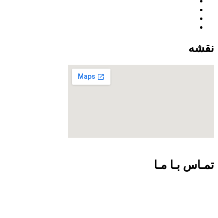
نقشه
تمـاس بـا مـا
09301726054
02188924102