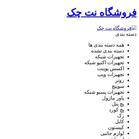
فروشگاه نت چک
دسته بندی
همه دسته بندی ها
دسته بندی نشده
تجهیزات شبکه
تجهیزات اکتیو شبکه
اکسس پوینت
تجهیزات ویپ
روتر
سوییچ
تجهیزات پسیو شبکه
پاور ماژول
پچ پنل
پچ کورد
رک
کابل
کیستون
لوازم جانبی