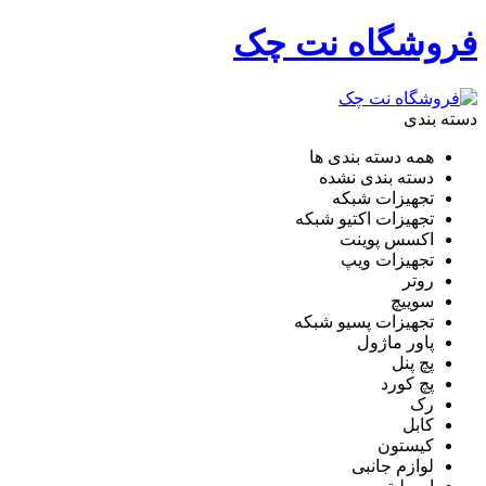
فروشگاه نت چک
دسته بندی
همه دسته بندی ها
دسته بندی نشده
تجهیزات شبکه
تجهیزات اکتیو شبکه
اکسس پوینت
تجهیزات ویپ
روتر
سوییچ
تجهیزات پسیو شبکه
پاور ماژول
پچ پنل
پچ کورد
رک
کابل
کیستون
لوازم جانبی