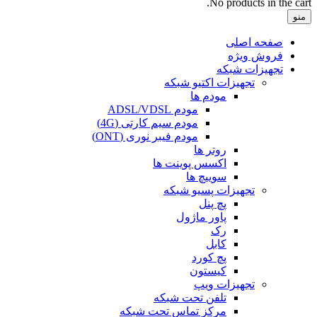
No products in the cart.
منو
صفحه اصلی
فروش ویژه
تجهیزات شبکه
تجهیزات اکتیو شبکه
مودم ها
مودم ADSL/VDSL
مودم سیم کارتی (4G)
مودم فیبر نوری (ONT)
روتر ها
اکسس پوینت ها
سوییچ ها
تجهیزات پسیو شبکه
پچ پنل
پاور ماژول
رک
کابل
پچ کورد
کیستون
تجهیزات ویپ
تلفن تحت شبکه
مرکز تماس تحت شبکه