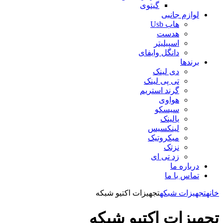
گیتوی
لوازم جانبی
هاب Usb
هدست
اسپیلیتر
دانگل وایفای
برندها
دی لینک
تی پی لینک
گرند استریم
هواوی
سیسکو
یالینک
لینکسیس
میکروتیک
نزتک
زد تی ای
درباره ما
تماس با ما
خانه
تجهیزات شبکه
تجهیزات اکتیو شبکه
تجهیزات اکتیو شبکه