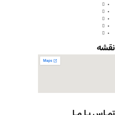
نقشه
تمـاس بـا مـا