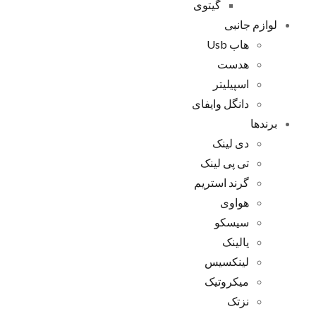
گیتوی
لوازم جانبی
هاب Usb
هدست
اسپیلیتر
دانگل وایفای
برندها
دی لینک
تی پی لینک
گرند استریم
هواوی
سیسکو
یالینک
لینکسیس
میکروتیک
نزتک