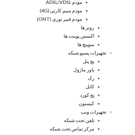
مودم ADSL/VDSL
مودم سیم کارتی (4G)
مودم فیبر نوری (ONT)
روتر ها
اکسس پوینت ها
سوییچ ها
تجهیزات پسیو شبکه
پچ پنل
پاور ماژول
رک
کابل
پچ کورد
کیستون
تجهیزات ویپ
تلفن تحت شبکه
مرکز تماس تحت شبکه