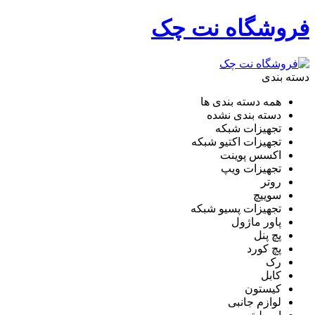
فروشگاه نت چک
دسته بندی
همه دسته بندی ها
دسته بندی نشده
تجهیزات شبکه
تجهیزات اکتیو شبکه
اکسس پوینت
تجهیزات ویپ
روتر
سوییچ
تجهیزات پسیو شبکه
پاور ماژول
پچ پنل
پچ کورد
رک
کابل
کیستون
لوازم جانبی