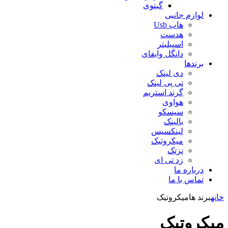
گیتوی
لوازم جانبی
هاب Usb
هدست
اسپیلیتر
دانگل وایفای
برندها
دی لینک
تی پی لینک
گرند استریم
هواوی
سیسکو
یالینک
لینکسیس
میکروتیک
نزتک
زد تی ای
درباره ما
تماس با ما
خانه
برند ها
میکروتیک
میکروتیک