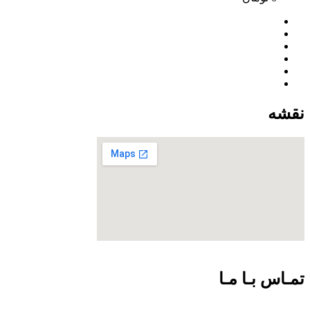
نقشه
تمـاس بـا مـا
09301726054