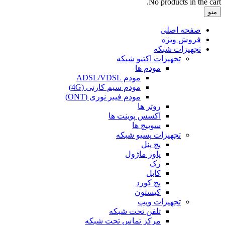
No products in the cart.
منو
صفحه اصلی
فروش ویژه
تجهیزات شبکه
تجهیزات اکتیو شبکه
مودم ها
مودم ADSL/VDSL
مودم سیم کارتی (4G)
مودم فیبر نوری (ONT)
روتر ها
اکسس پوینت ها
سوییچ ها
تجهیزات پسیو شبکه
پچ پنل
پاور ماژول
رک
کابل
پچ کورد
کیستون
تجهیزات ویپ
تلفن تحت شبکه
مرکز تماس تحت شبکه