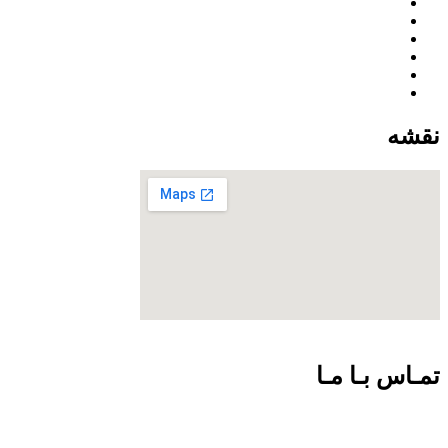
نقشه
تمـاس بـا مـا
09301726054