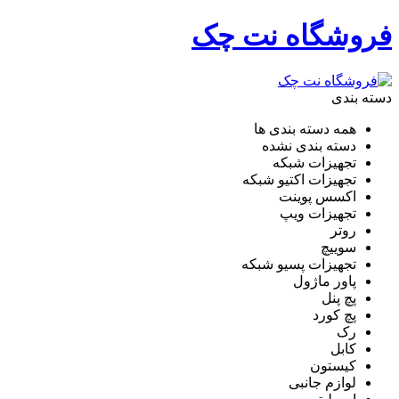
فروشگاه نت چک
دسته بندی
همه دسته بندی ها
دسته بندی نشده
تجهیزات شبکه
تجهیزات اکتیو شبکه
اکسس پوینت
تجهیزات ویپ
روتر
سوییچ
تجهیزات پسیو شبکه
پاور ماژول
پچ پنل
پچ کورد
رک
کابل
کیستون
لوازم جانبی