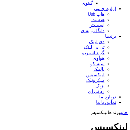
گیتوی
لوازم جانبی
هاب Usb
هدست
اسپیلیتر
دانگل وایفای
برندها
دی لینک
تی پی لینک
گرند استریم
هواوی
سیسکو
یالینک
لینکسیس
میکروتیک
نزتک
زد تی ای
درباره ما
تماس با ما
خانه
برند ها
لینکسیس
لینکسیس