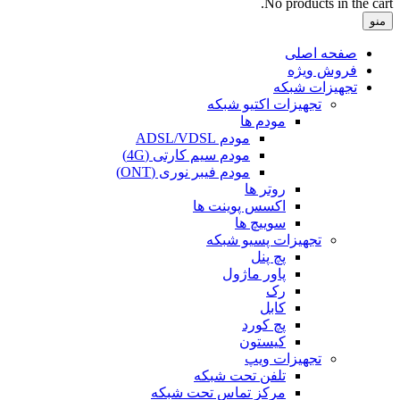
No products in the cart.
منو
صفحه اصلی
فروش ویژه
تجهیزات شبکه
تجهیزات اکتیو شبکه
مودم ها
مودم ADSL/VDSL
مودم سیم کارتی (4G)
مودم فیبر نوری (ONT)
روتر ها
اکسس پوینت ها
سوییچ ها
تجهیزات پسیو شبکه
پچ پنل
پاور ماژول
رک
کابل
پچ کورد
کیستون
تجهیزات ویپ
تلفن تحت شبکه
مرکز تماس تحت شبکه