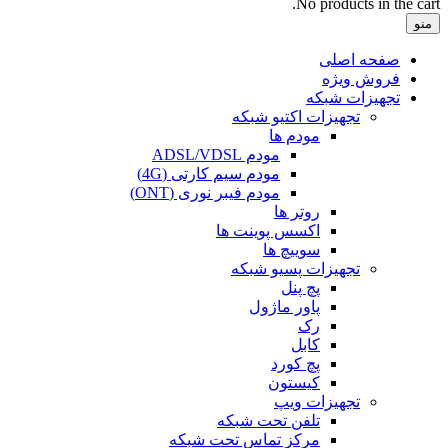
No products in the cart.
منو
صفحه اصلی
فروش ویژه
تجهیزات شبکه
تجهیزات اکتیو شبکه
مودم ها
مودم ADSL/VDSL
مودم سیم کارتی (4G)
مودم فیبر نوری (ONT)
روتر ها
اکسس پوینت ها
سوییچ ها
تجهیزات پسیو شبکه
پچ پنل
پاور ماژول
رک
کابل
پچ کورد
کیستون
تجهیزات ویپ
تلفن تحت شبکه
مرکز تماس تحت شبکه