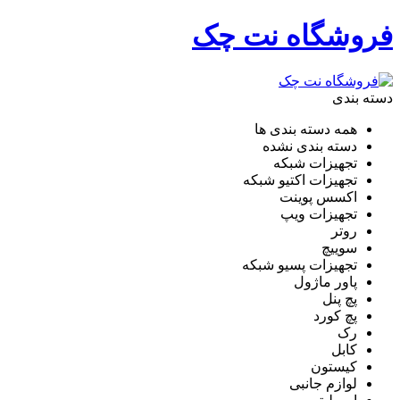
فروشگاه نت چک
دسته بندی
همه دسته بندی ها
دسته بندی نشده
تجهیزات شبکه
تجهیزات اکتیو شبکه
اکسس پوینت
تجهیزات ویپ
روتر
سوییچ
تجهیزات پسیو شبکه
پاور ماژول
پچ پنل
پچ کورد
رک
کابل
کیستون
لوازم جانبی