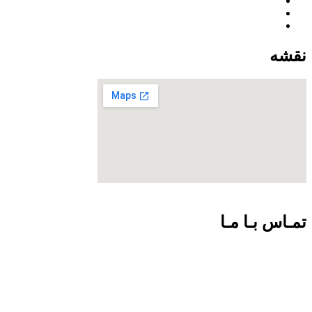
نقشه
تمـاس بـا مـا
09301726054
02188924102
info@net-check.ir