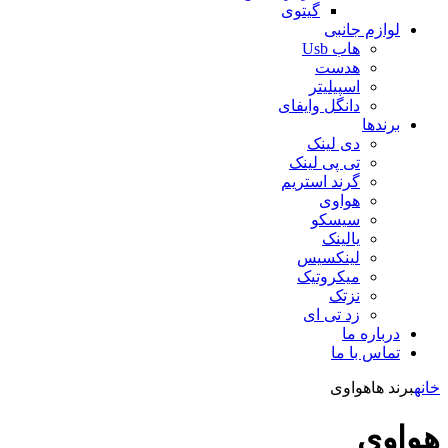
گیتوی
لوازم جانبی
هاب Usb
هدست
اسپیلیتر
دانگل وایفای
برندها
دی لینک
تی پی لینک
گرند استریم
هواوی
سیسکو
یالینک
لینکسیس
میکروتیک
نزتک
زد تی ای
درباره ما
تماس با ما
خانه
برند ها
هواوی
هواوی