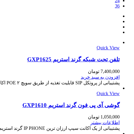
24
36
Quick View
تلفن تحت شبکه گرند استریم GXP1625
7,400,000
تومان
افزودن به سبد خرید
پشتیبانی از پروتکل SIP قابلیت تغذیه از طریق سویچ POE ۲ اکانت سیپ برقراری کنفرانس ۳ نفره صوتی دارای صفحه نمایش ۴۸*۱۳۲ اینچی با نور پشت…
Quick View
گوشی آی پی فون گرند استریم GXP1610
1,050,000
تومان
اطلاعات بیشتر
پشتیبانی از یک اکانت سیپ ارزان ترین IP PHONE گرند استریم صفحه نمایش ۲.۹۵ اینچی با وضوح تصویر ۱۳۲*۴۸ پیکسل دارای خروجی هدست RJ9 دارای…