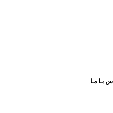
س بـا مـا
093017
021889
info@net-ch