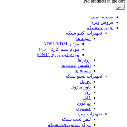
No products in the cart.
منو
صفحه اصلی
فروش ویژه
تجهیزات شبکه
تجهیزات اکتیو شبکه
مودم ها
مودم ADSL/VDSL
مودم سیم کارتی (4G)
مودم فیبر نوری (ONT)
روتر ها
اکسس پوینت ها
سوییچ ها
تجهیزات پسیو شبکه
پچ پنل
پاور ماژول
رک
کابل
پچ کورد
کیستون
تجهیزات ویپ
تلفن تحت شبکه
مرکز تماس تحت شبکه