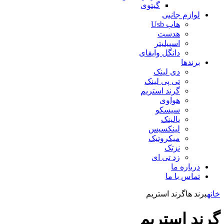
گیتوی
لوازم جانبی
هاب Usb
هدست
اسپیلیتر
دانگل وایفای
برندها
دی لینک
تی پی لینک
گرند استریم
هواوی
سیسکو
یالینک
لینکسیس
میکروتیک
نزتک
زد تی ای
درباره ما
تماس با ما
خانه
برند ها
گرند استریم
گرند استریم