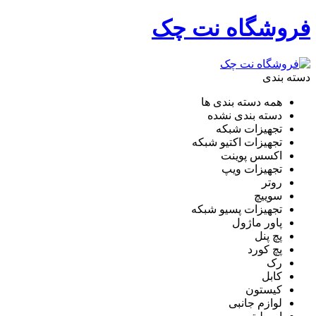
فروشگاه نت چک
دسته بندی
همه دسته بندی ها
دسته بندی نشده
تجهیزات شبکه
تجهیزات اکتیو شبکه
اکسس پوینت
تجهیزات ویپ
روتر
سوییچ
تجهیزات پسیو شبکه
پاور ماژول
پچ پنل
پچ کورد
رک
کابل
کیستون
لوازم جانبی