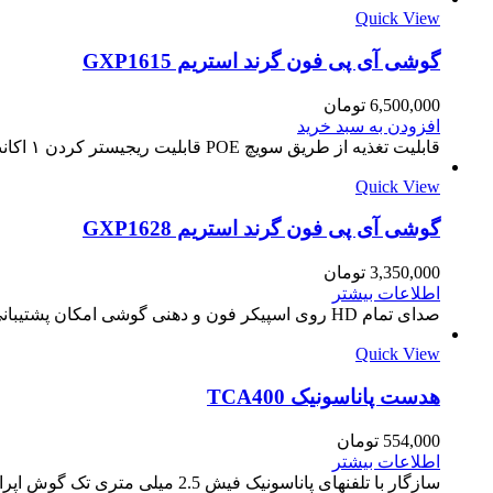
Quick View
گوشی آی پی فون گرند استریم GXP1615
6,500,000
تومان
افزودن به سبد خرید
قابلیت تغذیه از طریق سویچ POE قابلیت ریجیستر کردن ۱ اکانت SIP دارای صفحه نمایش ۴۸*۱۳۲ – ۲/۹۵ اینچی دارای دو پورت LAN :2 x…
Quick View
گوشی آی پی فون گرند استریم GXP1628
3,350,000
تومان
اطلاعات بیشتر
صدای تمام HD روی اسپیکر فون و دهنی گوشی امکان پشتیبانی از دو اکانت سیپ و قابلیت وصل شدن به دو سیپ سرور به شکل…
Quick View
هدست پاناسونیک TCA400
554,000
تومان
اطلاعات بیشتر
سازگار با تلفنهای پاناسونیک فیش 2.5 میلی متری تک گوش اپراتوری قابلیت تنظیم سایز