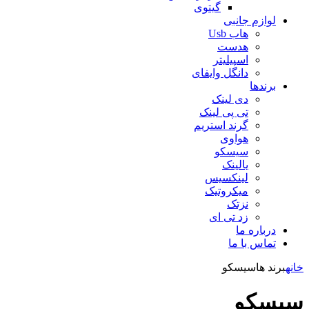
گیتوی
لوازم جانبی
هاب Usb
هدست
اسپیلیتر
دانگل وایفای
برندها
دی لینک
تی پی لینک
گرند استریم
هواوی
سیسکو
یالینک
لینکسیس
میکروتیک
نزتک
زد تی ای
درباره ما
تماس با ما
خانه
برند ها
سیسکو
سیسکو