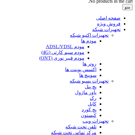
No products in the cart.
منو
صفحه اصلی
فروش ویژه
تجهیزات شبکه
تجهیزات اکتیو شبکه
مودم ها
مودم ADSL/VDSL
مودم سیم کارتی (4G)
مودم فیبر نوری (ONT)
روتر ها
اکسس پوینت ها
سوییچ ها
تجهیزات پسیو شبکه
پچ پنل
پاور ماژول
رک
کابل
پچ کورد
کیستون
تجهیزات ویپ
تلفن تحت شبکه
مرکز تماس تحت شبکه