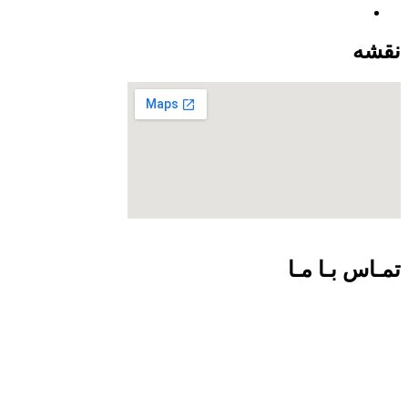
نقشه
تمـاس بـا مـا
09301726054
02188924102
info@net-check.ir
تهران ولیعصر بالاتر از چهارراه طالقانی مرکز کامپیوتر ایران.طبقه