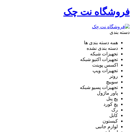
فروشگاه نت چک
دسته بندی
همه دسته بندی ها
دسته بندی نشده
تجهیزات شبکه
تجهیزات اکتیو شبکه
اکسس پوینت
تجهیزات ویپ
روتر
سوییچ
تجهیزات پسیو شبکه
پاور ماژول
پچ پنل
پچ کورد
رک
کابل
کیستون
لوازم جانبی