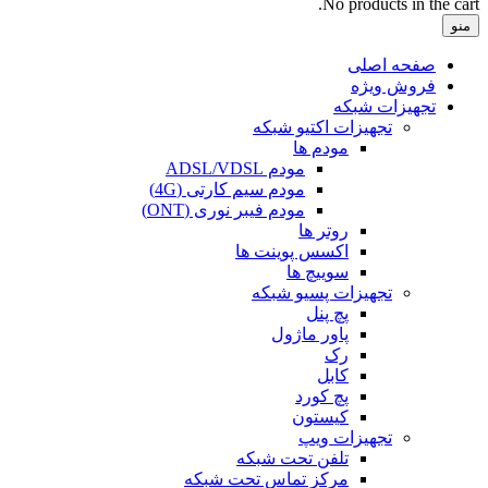
No products in the cart.
منو
صفحه اصلی
فروش ویژه
تجهیزات شبکه
تجهیزات اکتیو شبکه
مودم ها
مودم ADSL/VDSL
مودم سیم کارتی (4G)
مودم فیبر نوری (ONT)
روتر ها
اکسس پوینت ها
سوییچ ها
تجهیزات پسیو شبکه
پچ پنل
پاور ماژول
رک
کابل
پچ کورد
کیستون
تجهیزات ویپ
تلفن تحت شبکه
مرکز تماس تحت شبکه