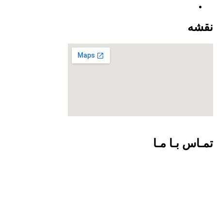
نقشه
تمـاس بـا مـا
09301726054
02188924102
info@net-check.ir
تهران ولیعصر بالاتر از چهارراه طالقانی مرکز کامپیوتر ایران.طبقه