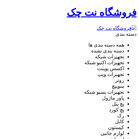
فروشگاه نت چک
دسته بندی
همه دسته بندی ها
دسته بندی نشده
تجهیزات شبکه
تجهیزات اکتیو شبکه
اکسس پوینت
تجهیزات ویپ
روتر
سوییچ
تجهیزات پسیو شبکه
پاور ماژول
پچ پنل
پچ کورد
رک
کابل
کیستون
لوازم جانبی