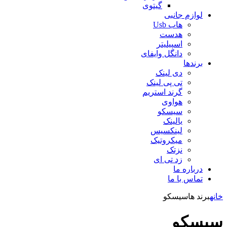
گیتوی
لوازم جانبی
هاب Usb
هدست
اسپیلیتر
دانگل وایفای
برندها
دی لینک
تی پی لینک
گرند استریم
هواوی
سیسکو
یالینک
لینکسیس
میکروتیک
نزتک
زد تی ای
درباره ما
تماس با ما
خانه
برند ها
سیسکو
سیسکو