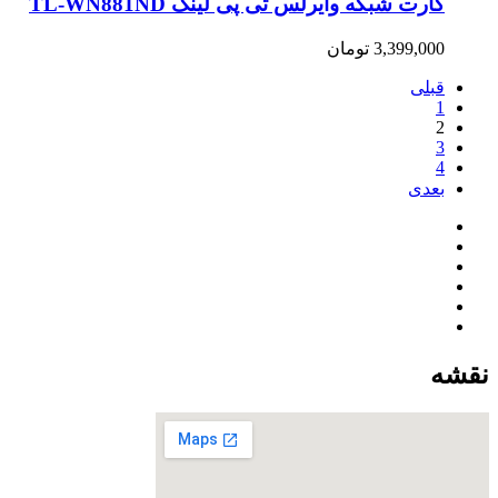
کارت شبکه وایرلس تی پی لینک TL-WN881ND
3,399,000
تومان
قبلی
1
2
3
4
بعدی
نقشه