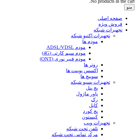
No products in the cart.
منو
صفحه اصلی
فروش ویژه
تجهیزات شبکه
تجهیزات اکتیو شبکه
مودم ها
مودم ADSL/VDSL
مودم سیم کارتی (4G)
مودم فیبر نوری (ONT)
روتر ها
اکسس پوینت ها
سوییچ ها
تجهیزات پسیو شبکه
پچ پنل
پاور ماژول
رک
کابل
پچ کورد
کیستون
تجهیزات ویپ
تلفن تحت شبکه
مرکز تماس تحت شبکه