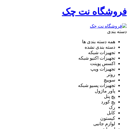
فروشگاه نت چک
دسته بندی
همه دسته بندی ها
دسته بندی نشده
تجهیزات شبکه
تجهیزات اکتیو شبکه
اکسس پوینت
تجهیزات ویپ
روتر
سوییچ
تجهیزات پسیو شبکه
پاور ماژول
پچ پنل
پچ کورد
رک
کابل
کیستون
لوازم جانبی