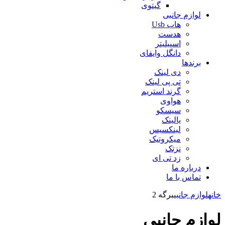
گیتوی
لوازم جانبی
هاب Usb
هدست
اسپیلیتر
دانگل وایفای
برندها
دی لینک
تی پی لینک
گرند استریم
هواوی
سیسکو
یالینک
لینکسیس
میکروتیک
نزتک
زد تی ای
درباره ما
تماس با ما
خانه
لوازم جانبی
برگه 2
لوازم جانبی